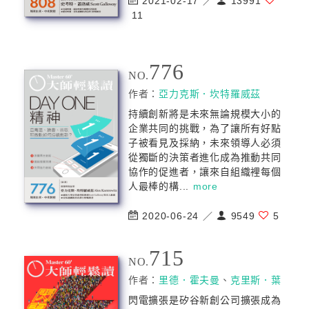
2021-02-17 ／
13991
11
776
NO.
作者：
亞力克斯．坎特羅威茲
持續創新將是未來無論規模大小的
企業共同的挑戰，為了讓所有好點
子被看見及採納，未來領導人必須
從獨斷的決策者進化成為推動共同
協作的促進者，讓來自組織裡每個
人最棒的構...
more
2020-06-24 ／
9549
5
715
NO.
作者：
里德．霍夫曼
、
克里斯．葉
閃電擴張是矽谷新創公司擴張成為