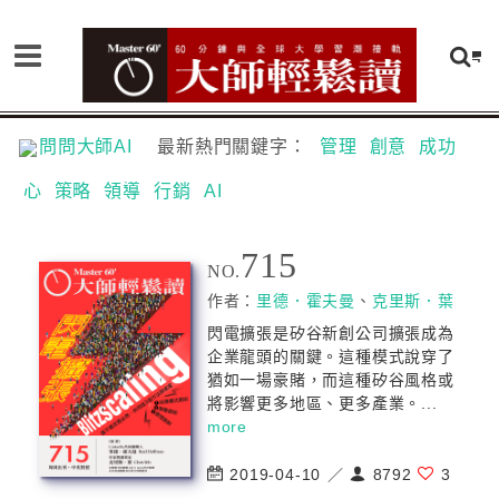
問問大師AI
最新熱門關鍵字：
管理
創意
成功
心
策略
領導
行銷
AI
715
NO.
作者：
里德．霍夫曼
、
克里斯．葉
閃電擴張是矽谷新創公司擴張成為
企業龍頭的關鍵。這種模式說穿了
猶如一場豪賭，而這種矽谷風格或
將影響更多地區、更多產業。...
more
2019-04-10 ／
8792
3