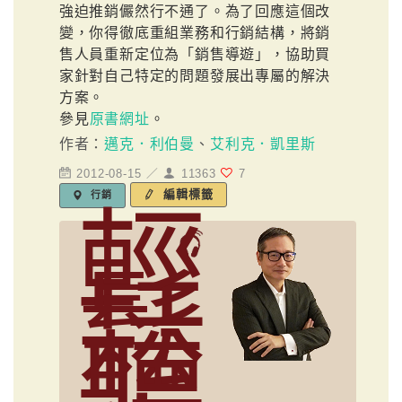
強迫推銷儼然行不通了。為了回應這個改
變，你得徹底重組業務和行銷結構，將銷
售人員重新定位為「銷售導遊」，協助買
家針對自己特定的問題發展出專屬的解決
方案。
參見
原書網址
。
作者：
邁克．利伯曼
、
艾利克．凱里斯
2012-08-15 ／
11363
7
編輯標籤
行銷
輕
鬆
聽