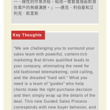
一、線性的作業流程，組成一整套直接面對潛
在客戶的無縫溝通。」──邁克．利伯曼和艾
利克．凱里斯
Key Thoughts
“We are challenging you to surround your
sales team with powerful, content-rich
marketing that drives qualified leads to
your company, eliminating the need for
old-fashioned telemarketing, cold calling,
and the dreaded “hard sell.” What you
need is a team of “guides” who help
clients make the right purchase decision
and then simply wrap up the details of the
deal. This new Guided Sales Process
corresponds with new buyer behavior, and