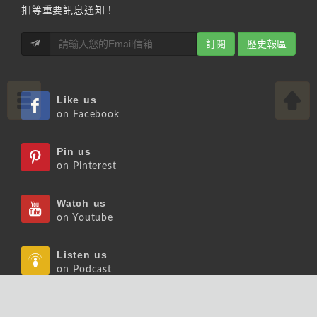
扣等重要訊息通知！
訂閱
歷史報區
Like us
on Facebook
Pin us
on Pinterest
Watch us
on Youtube
Listen us
on Podcast
Follow us