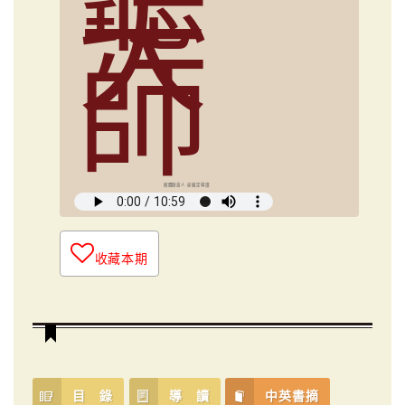
大
師
媒體創意人 俞國定導讀
收藏本期
目 錄
導 讀
中英書摘