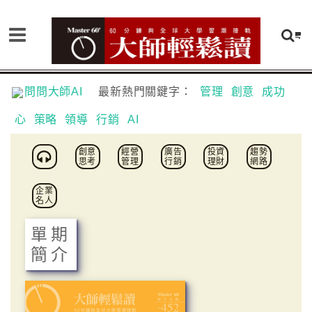
問問大師AI
最新熱門關鍵字：
管理
創意
成功
心
策略
領導
行銷
AI
創意
經營
廣告
投資
趨勢
思考
管理
行銷
理財
網路
企業
名人
單期
簡介