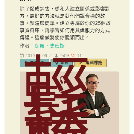
除了促成銷售，想和人建立關係或影響對
方，最好的方法就是對他們說合適的故
事，就這麼簡單。建立專屬於你的25個故
事資料庫，再學習如何用具說服力的方式
傳達。這麼做將使你脫穎而出。
作者：
保羅．史密斯
輕
2019-01-09 ／
9416
11
編輯標籤
商務洽談
銷售
鬆