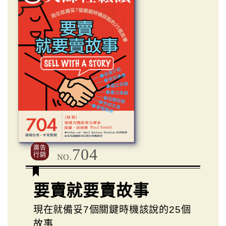
廣告
704
行銷
NO.
要賣就要賣故事
現在就備妥7個關鍵時機該說的25個
故事