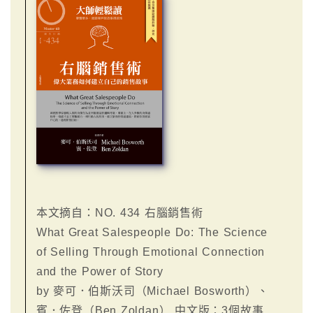
本文摘自：NO. 434 右腦銷售術
What Great Salespeople Do: The Science
of Selling Through Emotional Connection
and the Power of Story
by 麥可．伯斯沃司（Michael Bosworth）、
賓．佐登（Ben Zoldan） 中文版：3個故事