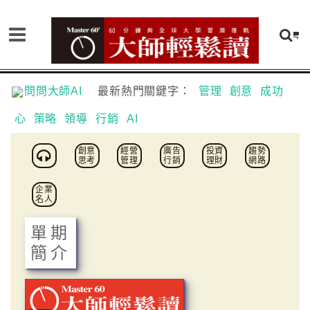
問問大師AI
最新熱門關鍵字：
管理
創意
成功
心
策略
領導
行銷
AI
創意
經營
廣告
投資
趨勢
思考
管理
行銷
理財
網路
企業
名人
單期
簡介