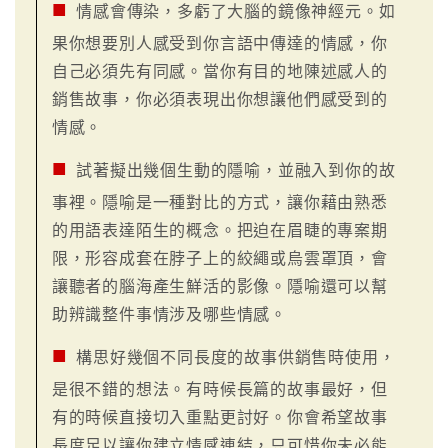
■
情感會傳染，多虧了大腦的鏡像神經元。如
果你想要別人感受到你言語中傳達的情感，你
自己必須先有同感。當你有目的地陳述感人的
銷售故事，你必須表現出你想讓他們感受到的
情感。
■
試著擬出幾個生動的隱喻，並融入到你的故
事裡。隱喻是一種對比的方式，讓你藉由熟悉
的用語表達陌生的概念。把迫在眉睫的專案期
限，形容成套在脖子上的絞繩或烏雲罩頂，會
讓聽者的腦海產生鮮活的影像。隱喻還可以幫
助辨識整件事情涉及哪些情感。
■
構思好幾個不同長度的故事供銷售時使用，
是很不錯的想法。有時候長篇的故事最好，但
有的時候直接切入重點更討好。你會希望故事
長度足以讓你建立情感連結，只可惜你未必能