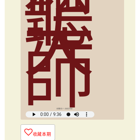
聽
大
師
媒體創意人 俞國定導讀
收藏本期