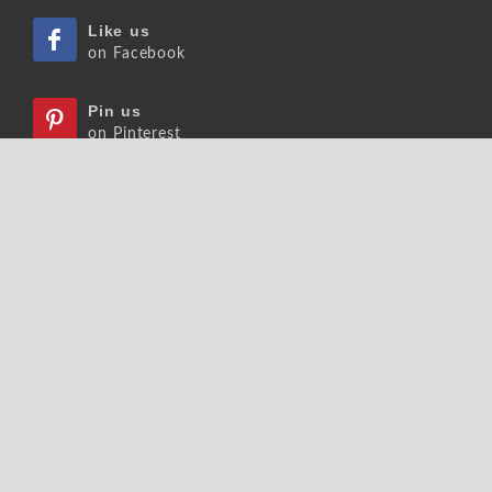
Like us
on Facebook
Pin us
on Pinterest
Watch us
on Youtube
Listen us
on Podcast
Follow us
on Slideshare