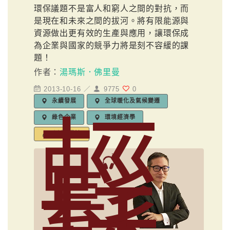
環保議題不是富人和窮人之間的對抗，而
是現在和未來之間的拔河。將有限能源與
資源做出更有效的生產與應用，讓環保成
為企業與國家的競爭力將是刻不容緩的課
題！
作者：
湯瑪斯．佛里曼
2013-10-16 ／
9775
0
永續發展
全球暖化及氣候變遷
輕
綠色企業
環境經濟學
編輯標籤