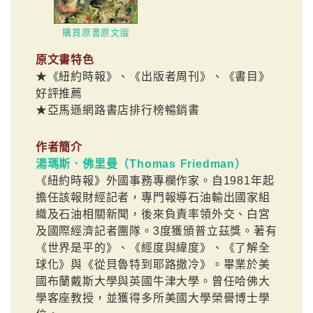
購買原書原文版
原文書特色
★《紐約時報》、《出版者周刊》、《書目》
好評推薦
★亞馬遜網路書店排行榜暢銷書
作者簡介
湯瑪斯．佛里曼（Thomas Friedman）
《紐約時報》外國事務專欄作家。自1981年起
擔任該報財經記者，專門報導石油輸出國家組
織及石油相關新聞，後來負責率領外交、白宮
及國際經濟記者團隊。3度獲頒普立茲獎。著有
《世界是平的》、《經度與緯度》、《了解全
球化》與《從貝魯特到耶路撒冷》。畢業於美
國布蘭戴斯大學與英國牛津大學。曾任哈佛大
學客座教授，並獲得多所美國大學榮譽博士學