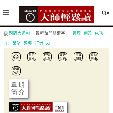
問問大師AI
最新熱門關鍵字：
管理
創意
成功
心
策略
領導
行銷
AI
創意
經營
廣告
投資
趨勢
思考
管理
行銷
理財
網路
企業
名人
單期
簡介