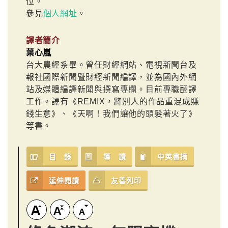
位。
參見
個人網址
。
譯者簡介
葉心嵐
台大農經系畢。曾任財經網站、電視新聞台及
報社國際新聞暨財經新聞編譯，並為國內外網
站及媒體編譯新聞與撰寫專欄。目前專職翻譯
工作。譯有《REMIX，將別人的作品重混成賺
錢生意》、《天啊！我們讓他的頭髮著火了》
等書。
目 錄
導 讀
中英書摘
延伸閱讀
友善列印