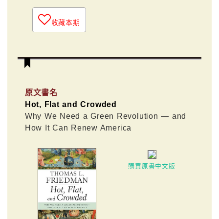
收藏本期
原文書名
Hot, Flat and Crowded
Why We Need a Green Revolution — and
How It Can Renew America
購買原書中文版