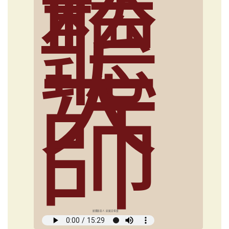
鬆
聽
大
師
媒體創意人 俞國定導讀