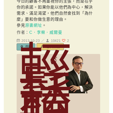
今日的顧客不再重視你的主張，而是在乎
你的承諾。如果你能以他們為中心，解決
需求、滿足渴望，他們自然會找到「為什
麼」要和你做生意的理由。
參見
原書網址
。
作者：
C．李察．威爾曼
輕
2013-10-23 ／
10421
2
編輯標籤
行銷
鬆