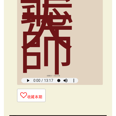
聽
大
師
媒體創意人 俞國定導讀
收藏本期