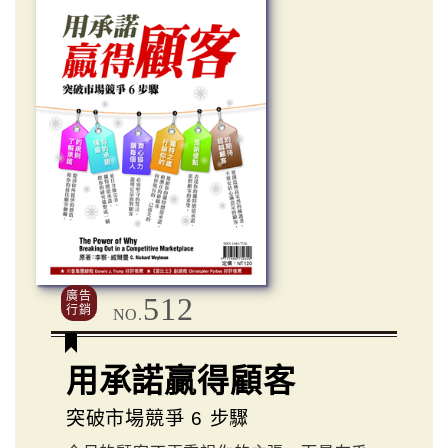
廣告
512
行銷
NO.
用承諾贏得顧客
突破市場競爭 6 步驟