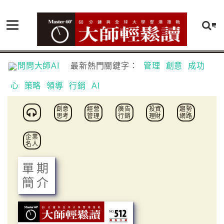
問問大師AI
最新熱門關鍵字：
管理
創意
成功
心
策略
領導
行銷
AI
創意
經營
廣告
投資
趨勢
思考
管理
行銷
理財
網路
企業
名人
單期
簡介