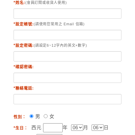
*姓名:
(會員訂閱或收貨人使用)
*設定帳號:
(請使用您常用之 Email 信箱)
*設定密碼:
(請設定6~12字內的英文+數字)
*確認密碼:
*聯絡電話:
男
女
性別：
西元
年
月
日
*生日：