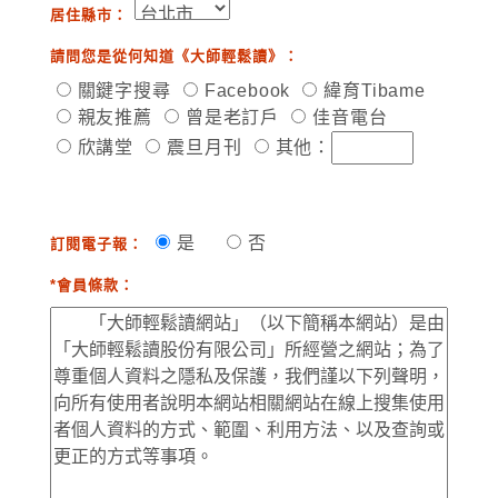
居住縣市：
請問您是從何知道《大師輕鬆讀》：
關鍵字搜尋
Facebook
緯育Tibame
親友推薦
曾是老訂戶
佳音電台
欣講堂
震旦月刊
其他：
是
否
訂閱電子報：
*會員條款：