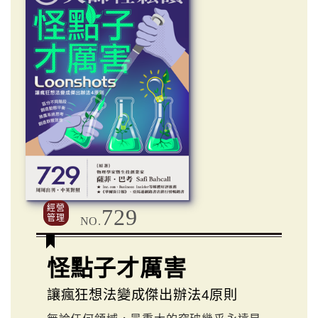
經營
729
管理
NO.
怪點子才厲害
讓瘋狂想法變成傑出辦法4原則