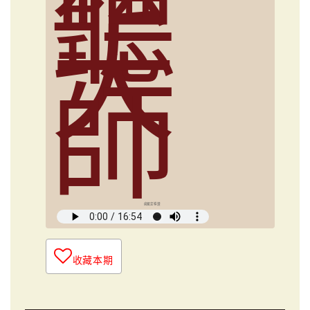
聽
大
師
俞國定導讀
收藏本期