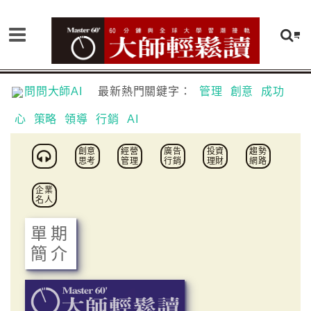
問問大師AI
最新熱門關鍵字：
管理
創意
成功
心
策略
領導
行銷
AI
創意
經營
廣告
投資
趨勢
思考
管理
行銷
理財
網路
企業
名人
單期
簡介