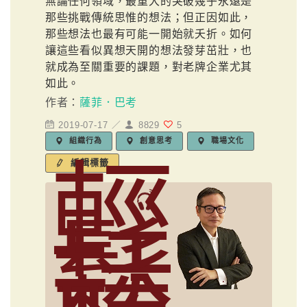
無論任何領域，最重大的突破幾乎永遠是
那些挑戰傳統思惟的想法；但正因如此，
那些想法也最有可能一開始就夭折。如何
讓這些看似異想天開的想法發芽茁壯，也
就成為至關重要的課題，對老牌企業尤其
如此。
作者：
薩菲．巴考
2019-07-17 ／
8829
5
組織行為
創意思考
職場文化
輕
編輯標籤
鬆