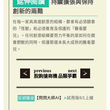
延伸閱讀
持續擴張與保持
創新的兩難
在每一家具高度創意的組織，都會有必須餵養
的「怪獸」和必須養育及保護的「難看嬰
兒」。任何創意組織要努力平衡的是如何在餵
養野獸的同時，保護那還未長大成熟的難看嬰
兒。
previous
next
脫鉤搶商機
品類爭霸
【問問大師AI】
➤
試用版6/1上線
官網獨家