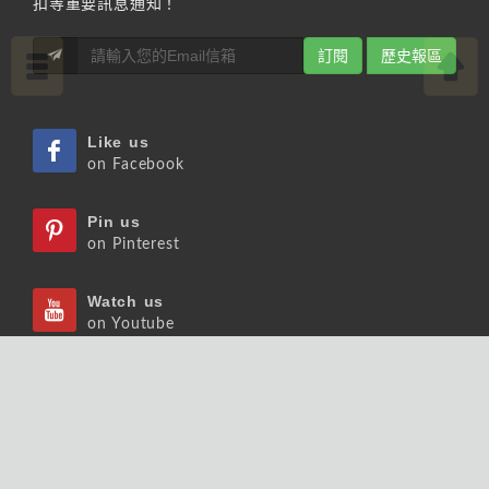
扣等重要訊息通知！
訂閱
歷史報區
Like us
on Facebook
Pin us
on Pinterest
Watch us
on Youtube
Listen us
on Podcast
Follow us
on Slideshare