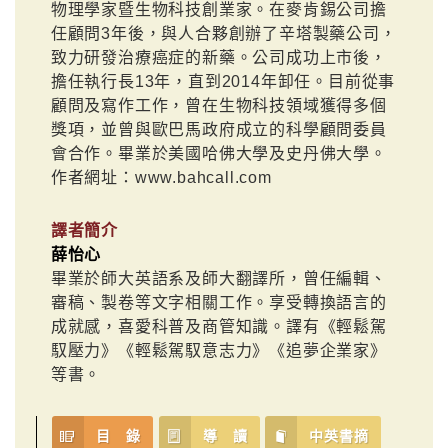
物理學家暨生物科技創業家。在麥肯錫公司擔
任顧問3年後，與人合夥創辦了辛塔製藥公司，
致力研發治療癌症的新藥。公司成功上市後，
擔任執行長13年，直到2014年卸任。目前從事
顧問及寫作工作，曾在生物科技領域獲得多個
獎項，並曾與歐巴馬政府成立的科學顧問委員
會合作。畢業於美國哈佛大學及史丹佛大學。
作者網址：www.bahcall.com
譯者簡介
薛怡心
畢業於師大英語系及師大翻譯所，曾任編輯、
審稿、製卷等文字相關工作。享受轉換語言的
成就感，喜愛科普及商管知識。譯有《輕鬆駕
馭壓力》《輕鬆駕馭意志力》《追夢企業家》
等書。
目 錄
導 讀
中英書摘