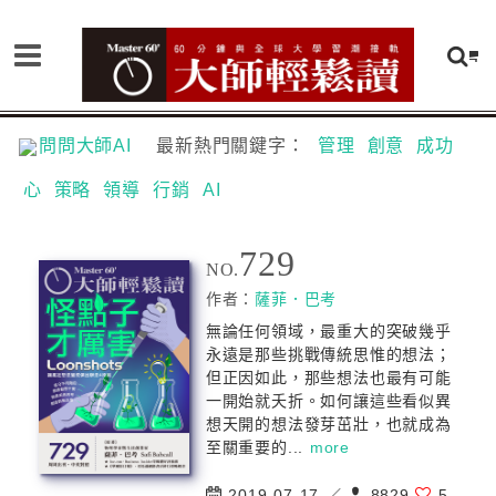
問問大師AI
最新熱門關鍵字：
管理
創意
成功
心
策略
領導
行銷
AI
729
NO.
作者：
薩菲．巴考
無論任何領域，最重大的突破幾乎
永遠是那些挑戰傳統思惟的想法；
但正因如此，那些想法也最有可能
一開始就夭折。如何讓這些看似異
想天開的想法發芽茁壯，也就成為
至關重要的...
more
2019-07-17 ／
8829
5