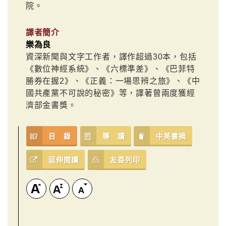
院。
譯者簡介
樂為良
資深新聞與文字工作者，譯作超過30本，包括
《數位神經系統》、《六標準差》、《巴菲特
勝券在握2》、《正義：一場思辨之旅》、《中
國共產黨不可說的秘密》等，譯著曾兩度獲經
濟部金書獎。
目 錄
導 讀
中英書摘
延伸閱讀
友善列印