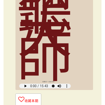
聽
大
師
媒體創意人 俞國定導讀
收藏本期