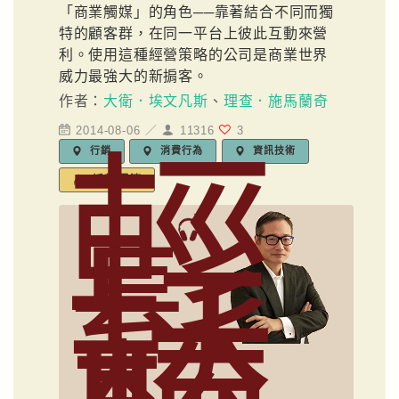
「商業觸媒」的角色──靠著結合不同而獨
特的顧客群，在同一平台上彼此互動來營
利。使用這種經營策略的公司是商業世界
威力最強大的新掮客。
作者：
大衛．埃文凡斯
、
理查．施馬蘭奇
2014-08-06 ／
11316
3
輕
行銷
消費行為
資訊技術
編輯標籤
鬆