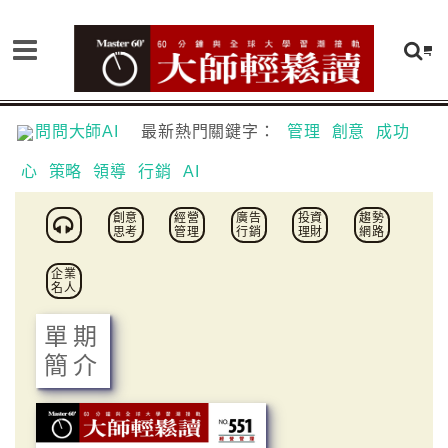
問問大師AI
最新熱門關鍵字：
管理
創意
成功
心
策略
領導
行銷
AI
創意
經營
廣告
投資
趨勢
思考
管理
行銷
理財
網路
企業
名人
單期
簡介