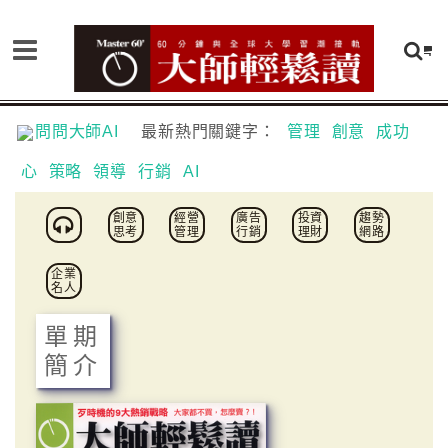
問問大師AI
最新熱門關鍵字：
管理
創意
成功
心
策略
領導
行銷
AI
創意
經營
廣告
投資
趨勢
思考
管理
行銷
理財
網路
企業
名人
單期
簡介