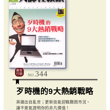
廣告
344
行銷
NO.
歹時機的9大熱銷戰略
英雄出自亂世；更新技能迎戰艱困市況，
讓不景氣證明你的非凡價值！