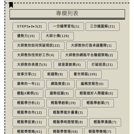
專欄列表
STEP1▸2▸3(2)
一分鐘學習包(1)
三分鐘圖解(21)
優勢力(15)
大師小傳(126)
大師教你如何突破現狀(22)
大師教你打造卓越團隊(1)
大師教你找到好工作(4)
大師教你網路平台賺錢策略(2)
大師教你表達力(5)
就是要創業(6)
打破迷思(21)
故事分享(1)
新趨勢(9)
書市掃描(105)
最棒的一年(1)
網路搜查(3)
編輯室報告(6)
觀點X案例(5)
趨勢話題(9)
輕鬆做好人際關係(5)
輕鬆學分析(2)
輕鬆學創新(29)
輕鬆學創業(7)
輕鬆學合作(12)
輕鬆學寫計畫書(3)
輕鬆學投資(11)
輕鬆學時間管理(8)
輕鬆學溝通(7)
輕鬆學策略(61)
輕鬆學管理(58)
輕鬆學簡報(7)