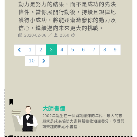
動力是努力的結果，而不是成功的先決
條件。當你展開行動後，持續且規律地
獲得小成功，將能逐漸激發你的動力及
信心，繼續邁向未來更大的挑戰。
2020-02-06 ／
2360
(current)
1
2
3
4
5
6
7
8
9
10
大師書僮
2002年誕生在一個資訊爆炸的年代。最大的志
願就是成為協助大家輕鬆吸收知識養分、享受閱
讀樂趣的貼心小書僮。