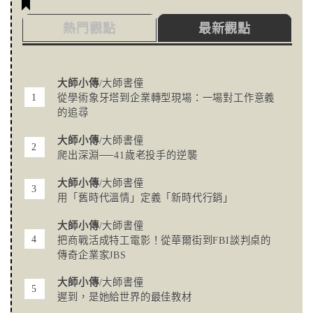
熱門觀點
最新觀點
大師小傳
/大師書僮
從學術象牙塔到企業轉型現場：一場對工作意義
的追尋
大師小傳
/大師書僮
爬出深淵──41歲老投手的逆襲
大師小傳
/大師書僮
用「舊時代溫情」定義「新時代行銷」
大師小傳
/大師書僮
把商戰活成特工電影！從華爾街到FBI談判桌的
傳奇企業家JBS
大師小傳
/大師書僮
遲到，是她給世界的最佳教材