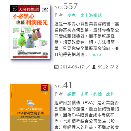
557
NO.
作者：
麥克．米卡洛維玆
這是一本為小資創業者寫的書。無
論你當初為何創業，最終你希望公
司變成賺錢機器，而不是吃錢怪
獸。想要改變這一切，方法很簡
單，只要你完全掌握現金流向，並
且記得先把利潤...
more
2014-09-17 ／
9912
2
41
NO.
作者：
裘爾．史坦
、
約翰．席利
經濟附加價值（EVA）是企業能否
創造財富的最佳、最直接的衡量指
標，因為EVA把資金成本考慮在
內，也能精準結合公司業主（股
東）與經理人的利益，不致於被會