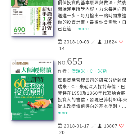
價值投資的基本原理與做法，然後
開始運用所學內容，力求每月向前
邁進一步。每月撥出一點時間推進
你的投資計畫，最後你會驚覺，自
己在這...
more
2018-10-03 ／
11824
14
655
NO.
作者：
傑瑞米．C．米勒
摩根資產管理公司的研究分析師傑
瑞米．C．米勒深入探討華倫．巴
菲特在1950及1960年代寫給合夥
投資人的書信，發現巴菲特60年來
從未改變價值導向的基本準則。...
more
2018-01-17 ／
13807
20