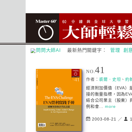
問問大師AI
最新熱門關鍵字：
管理
創
41
NO.
作者：
裘爾．史坦
、
約
經濟附加價值（EVA
接的衡量指標，因為E
結合公司業主（股東）
例和會...
more
2003-08-21 ／
1