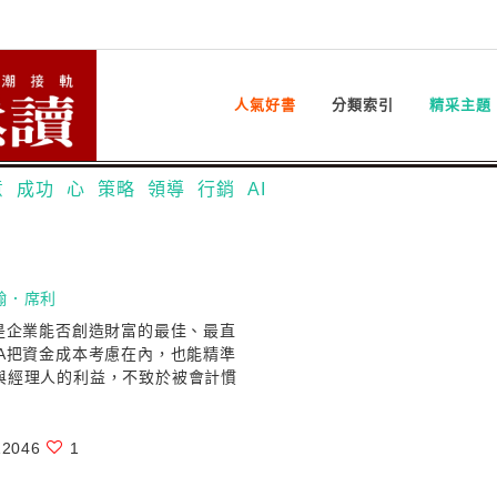
人氣好書
分類索引
精采主題
意
成功
心
策略
領導
行銷
AI
翰．席利
）是企業能否創造財富的最佳、最直
VA把資金成本考慮在內，也能精準
與經理人的利益，不致於被會計慣
2046
1