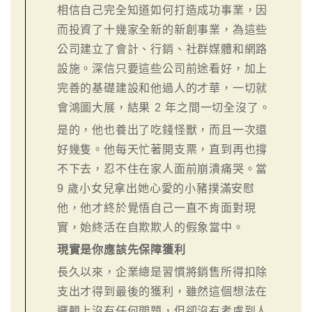
相信自己完全知道如何打造成功事業，因
而投資了十幾家全新的新創事業，為這些
公司建立了會計、行銷、社群媒體和網路
設施。深信只要這些公司前途看好，加上
完善的基礎建設和他過人的才華，一切就
會鴻圖大展，結果 2 年之間一切全沒了。
是的，他也養出了吃錢怪獸，而且一次還
好幾隻。他每天忙著開支票，直到再也撐
不下去，忍不住在家人面前崩潰痛哭。當
9 歲小女兒拿出她心愛的小豬撲滿安慰
他，他才終於覺悟自己一直不肯面對現
實，始終活在自欺欺人的假象當中。
現實是你應該先保障獲利
長久以來，企業總是習慣將銷售所得扣除
支出才得到最後的獲利，雖然這個想法在
邏輯上沒有任何問題，但卻沒有考慮到人