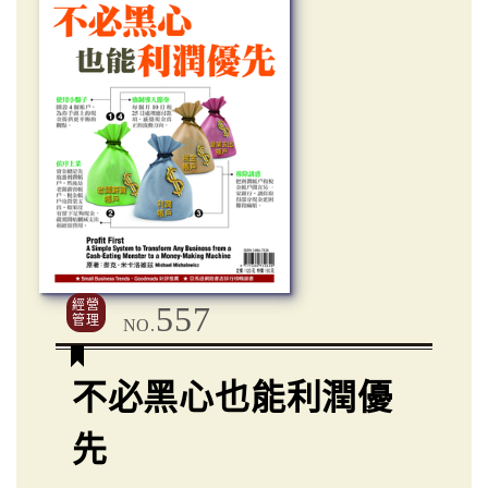
經營
557
管理
NO.
不必黑心也能利潤優
先