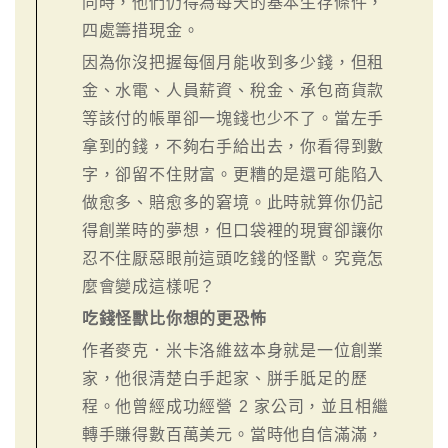
同時，他們仍得為每天的基本生存條件，
四處籌措現金。
因為你沒把握每個月能收到多少錢，但租
金、水電、人員薪資、稅金、承包商貨款
等該付的帳單卻一塊錢也少不了。當左手
拿到的錢，不夠右手給出去，你看得到數
字，卻留不住財富。更糟的是還可能陷入
做愈多、賠愈多的窘境。此時就算你仍記
得創業時的夢想，但口袋裡的現實卻讓你
忍不住厭惡眼前這頭吃錢的怪獸。究竟怎
麼會變成這樣呢？
吃錢怪獸比你想的更恐怖
作者麥克．米卡洛維玆本身就是一位創業
家，他很清楚白手起家、胼手胝足的歷
程。他曾經成功經營 2 家公司，並且相繼
轉手賺得數百萬美元。當時他自信滿滿，