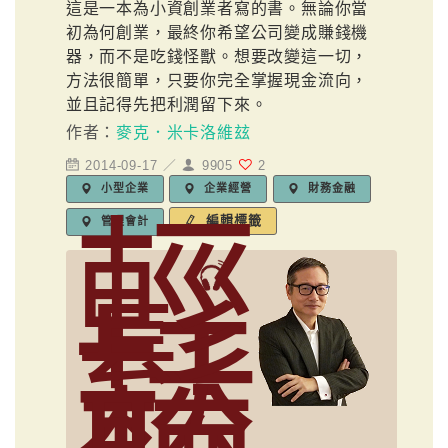
這是一本為小資創業者寫的書。無論你當
初為何創業，最終你希望公司變成賺錢機
器，而不是吃錢怪獸。想要改變這一切，
方法很簡單，只要你完全掌握現金流向，
並且記得先把利潤留下來。
作者：
麥克．米卡洛維玆
2014-09-17 ／
9905
2
小型企業
企業經營
財務金融
輕
編輯標籤
管理會計
鬆