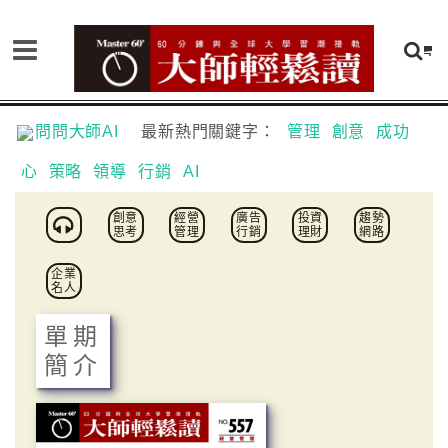
問問大師AI
最新熱門關鍵字：
管理
創意
成功
心
策略
領導
行銷
AI
創意
經營
廣告
投資
趨勢
思考
管理
行銷
理財
網路
企業
名人
單期
簡介