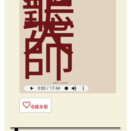
聽
大
師
媒體創意人 俞國定導讀
收藏本期