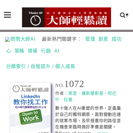
問問大師AI
最新熱門關鍵字：
管理
創意
成功
心
策略
領導
行銷
AI
分類索引
/ 自我提升
/ 個人成長
1072
NO.
作者：
萊恩．羅斯蘭斯基
、
阿尼
什．拉曼
數十億人在AI重塑的世界，定義屬
於自己的獨特願景。面對變動迅速
的就業市場，及早規畫你的路徑並
在機會來臨時做好準備是關鍵。