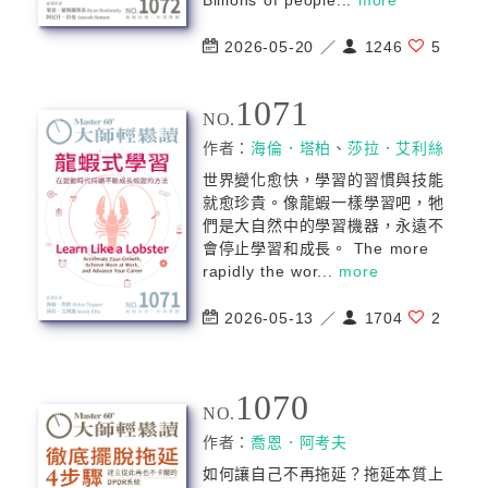
Billions of people...
more
2026-05-20 ／
1246
5
1071
NO.
作者：
海倫．塔柏
、
莎拉．艾利絲
世界變化愈快，學習的習慣與技能
就愈珍貴。像龍蝦一樣學習吧，牠
們是大自然中的學習機器，永遠不
會停止學習和成長。 The more
rapidly the wor...
more
2026-05-13 ／
1704
2
1070
NO.
作者：
喬恩．阿考夫
如何讓自己不再拖延？拖延本質上