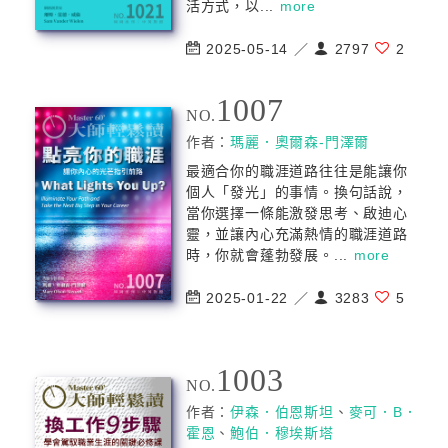
活方式，以...
more
2025-05-14 ／
2797
2
1007
NO.
作者：
瑪麗．奧爾森-門澤爾
最適合你的職涯道路往往是能讓你
個人「發光」的事情。換句話說，
當你選擇一條能激發思考、啟迪心
靈，並讓內心充滿熱情的職涯道路
時，你就會蓬勃發展。...
more
2025-01-22 ／
3283
5
1003
NO.
作者：
伊森．伯恩斯坦
、
麥可．B．
霍恩
、
鮑伯．穆埃斯塔