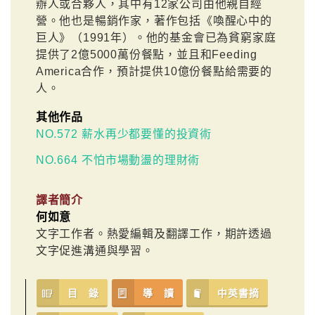
辦人或合夥人，其中有12家公司由他親自經
營。他也是暢銷作家，著作包括《喚醒心中的
巨人》（1991年）。他的基金會已為貧窮家庭
提供了2億5000萬份餐點，並且和Feeding
America合作，預計提供10億份餐點給需要的
人。
其他作品
NO.572 薪水再少都要懂的投資術
NO.664 不怕市場動盪的理財術
譯者簡介
何如意
文字工作者。熱愛編輯及翻譯工作，期許透過
文字促進溝通與學習。
目 錄
導 讀
中英書摘