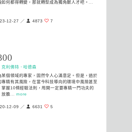
論如何都得轉變，那就轉型成為獨角獸人才吧。...
23-12-27 ／
4873
7
800
：
克利佛特．哈德森
為某個領域的專家，固然令人心滿意足。但是，過於
的專精有其風險，在當今科技導向的環境中風險甚至
。掌握10條經驗法則，甩開一定要專精一門功夫的
放膽...
more
20-12-09 ／
6631
5