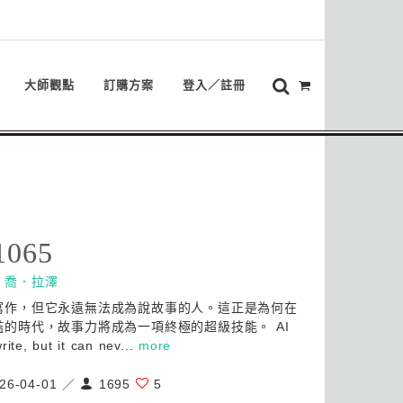
大師觀點
訂購方案
登入／註冊
1065
：
喬．拉澤
能寫作，但它永遠無法成為說故事的人。這正是為何在
氾濫的時代，故事力將成為一項終極的超級技能。 AI
rite, but it can nev...
more
26-04-01 ／
1695
5