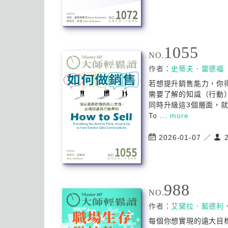
1055
NO.
作者：
史蒂夫．雷德福
若想提升銷售能力，你
需要了解的知識（行動
同時升級這3個層面，
To ...
more
2026-01-07 ／
2
988
NO.
作者：
艾黛拉．藍德利
每個你想實現的遠大目