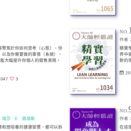
NO.
作者
得聚焦於你如何思考（心態）、你
精實
）以及你需要做的事情（系統）。
界中
就能大幅提升你個人的銷售表現。
對的
20
047
3
NO.
、
瑞莎．E．路易斯
作者
標和想培養的健康習慣，都可以拆
在這