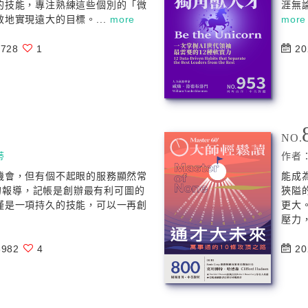
的技能，專注熟練這些個別的「微
涯無
地實現遠大的目標。...
more
more
728
1
20
NO.
蒂
作者
機會，但有個不起眼的服務顯然常
能成
om的報導，記帳是創辦最有利可圖的
狹隘
僅是一項持久的技能，可以一再創
更大
壓力，
982
4
20