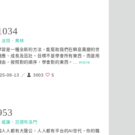
1034
：
派特．弗林
學習是一種全新的方法，能幫助我們在瞬息萬變的世
適應、成長及茁壯。目標不是學會所有東西，而是用
理由，按照對的順序，學會對的東西。...
more
25-08-13 ／
3003
5
953
：
威廉．范德布洛門
個人人都有大聲公，人人都有平台的AI世代，你的職