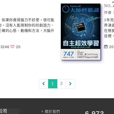
NO.
作者
，如果你覺得腦力不好使，很可能
1年
對。沒有人能限制你的的創造力、
界演
正確的心態、動機和方法，大腦升
在根
目標，
3246
20
20
(current)
1
2
公司
關於我們
7,787