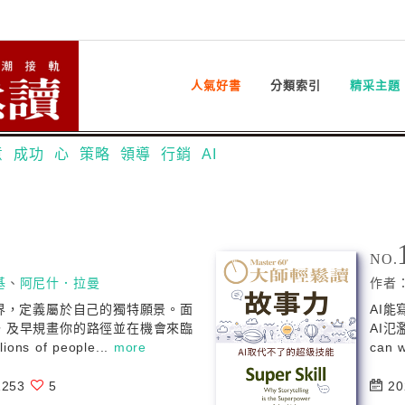
人氣好書
分類索引
精采主題
意
成功
心
策略
領導
行銷
AI
NO.
基
、
阿尼什．拉曼
作者
世界，定義屬於自己的獨特願景。面
AI
，及早規畫你的路徑並在機會來臨
AI
s of people...
more
can w
253
5
20