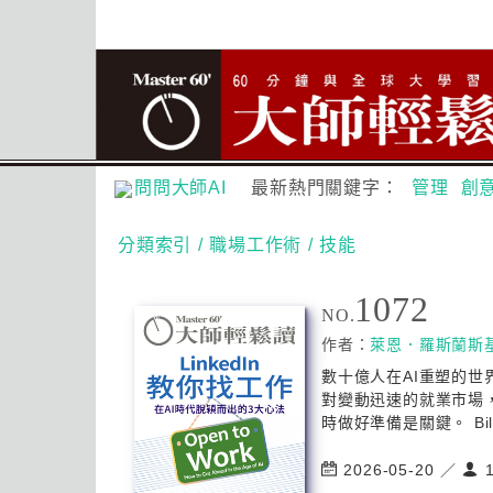
問問大師AI
最新熱門關鍵字：
管理
創
分類索引
/ 職場工作術
/ 技能
1072
NO.
作者：
萊恩．羅斯蘭斯
數十億人在AI重塑的
對變動迅速的就業市場
時做好準備是關鍵。 Billion
2026-05-20 ／
1