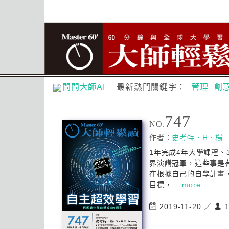
問問大師AI
最新熱門關鍵字：
管理
創
747
NO.
作者：
史考特．H．楊
1年完成4年大學課程、
界演講冠軍，這些事是
在根據自己的自學計畫
目標，...
more
2019-11-20 ／
1