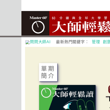
問問大師AI
最新熱門關鍵字：
管理
創
單期
簡介