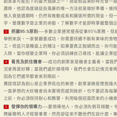
創業家可能犯下的最大錯誤之一，就是假設美好時光會一直
蕭條，他認為度過這些風暴的唯一方法就是做好準備。維
進入衰退週期時，仍然有推動成長和擴張所需的現金。但
字，營運數字是企業的命脈，了解數字才能即時掌握整個
把握95:5原則
──多數企業通常擅長從事95%業務，但
3
舉例來說，一家餐廳要成功，你需要持續不斷有美味的食
工。但這只是檯面上的賭注。如果要真正脫穎而出，你可
入微。當你經營企業時，你必須訓練自己尋找，能讓企業
看見及抓住機會
──成功的創業家是機會主義者。當我
4
況會再度好轉；當我們處於順境時，我們也會忘記情況會
因為它們遲早都會來到眼前。
費提塔認為耐心是企業界低估的美德。創業家總是懷抱遠
一直夢想的大好機會尚未實現而感到挫折。也不要認為每
之前，你必須保持耐心和務實，利用每個迎面而來的小機
發揮你的領導力
──要領導他人，你必須先側耳傾聽。
5
聘雇聰明人才經營事業，然而卻從來不聽他們在說什麼。