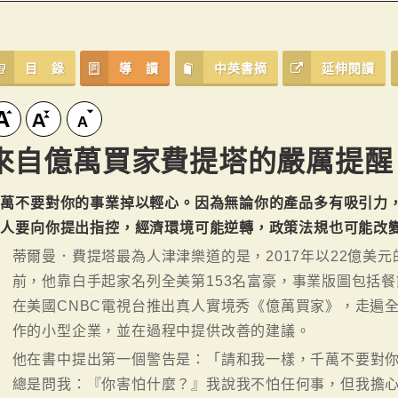
目 錄
導 讀
中英書摘
延伸閱讀
來自億萬買家費提塔的嚴厲提醒
千萬不要對你的事業掉以輕心。因為無論你的產品多有吸引力
有人要向你提出指控，經濟環境可能逆轉，政策法規也可能改
蒂爾曼．費提塔最為人津津樂道的是，2017年以22億美
前，他靠白手起家名列全美第153名富豪，事業版圖包括
在美國CNBC電視台推出真人實境秀《億萬買家》，走遍
作的小型企業，並在過程中提供改善的建議。
他在書中提出第一個警告是：「請和我一樣，千萬不要對
總是問我：『你害怕什麼？』我說我不怕任何事，但我擔