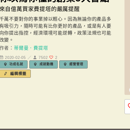
來自億萬買家費提塔的嚴厲提醒
千萬不要對你的事業掉以輕心。因為無論你的產品多
有吸引力，隨時可能有比你更好的產品，或是有人要
向你提出指控，經濟環境可能逆轉，政策法規也可能
改變。
作者：
蒂爾曼．費提塔
2020-02-05 ／
7502
2
功成名就
成就動機
經營管理
編輯標籤