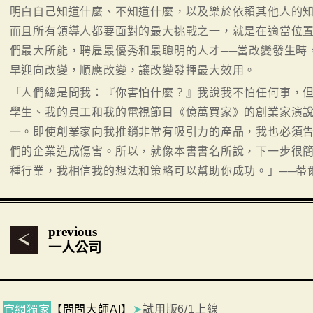
明白自己知道什麼、不知道什麼，以及樂於依賴其他人的
而且所有領導人都要面對的最大挑戰之一，就是在適當位
們最大所能，聘雇最優秀和最聰明的人才──當改變發生時
早迎向改變，順應改變，讓改變發揮最大效用。
「人們總是問我：『你害怕什麼？』我說我不怕任何事，
學生、我的員工和我的電視節目《億萬買家》的創業家演
一。即使創業家向我推銷非常有吸引力的產品，我也必須
們的企業造成傷害。所以，就像本書書名所說，下一步很
種行業，我相信我的想法和策略可以幫助你成功。」──蒂
previous
一人公司
【問問大師AI】
➤
試用版6/1上線
官網獨家