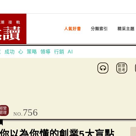
人氣好書
分類索引
精采主題
意
成功
心
策略
領導
行銷
AI
創意
思考
經營
756
管理
NO.
你以為你懂的創業5大盲點