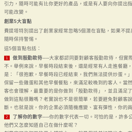
引力，隨時可能有比你更好的產品，或是有人要向你提出
可能改變。
創業5大盲點
費提塔特別提出了創業家經常忽略5個潛在盲點，如果不提
隨時保持警惕。
這5個盲點包括：
做到殷勤款待
──大家都認同要對顧客殷勤款待，但實
1
不。舉例來說，早餐時段結束後，還是經常有人走進餐廳
是：「很抱歉，早餐時段已經結束，我們無法提供炒蛋。
保留一些雞蛋和其他早餐餐點，來滿足較晚到的客人。當
客也會理解，最重要的是你做到「殷勤款待」，並且滿足
做到這點很難嗎？老實說也不是很簡單，若要避免對顧客
斷。也就是說，你的企業必須隨機應變、富有彈性，你的
了解你的數字
──你的數字代表一切。可怕的是，許多
2
他們又怎麼知道自己在做什麼呢？