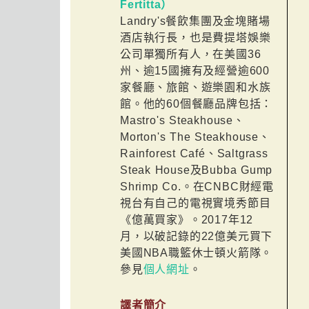
Fertitta）
Landry's餐飲集團及金塊賭場
酒店執行長，也是費提塔娛樂
公司單獨所有人，在美國36
州、逾15國擁有及經營逾600
家餐廳、旅館、遊樂園和水族
館。他的60個餐廳品牌包括：
Mastro's Steakhouse、
Morton's The Steakhouse、
Rainforest Café、Saltgrass
Steak House及Bubba Gump
Shrimp Co.。在CNBC財經電
視台有自己的電視實境秀節目
《億萬買家》。2017年12
月，以破記錄的22億美元買下
美國NBA職籃休士頓火箭隊。
參見
個人網址
。
譯者簡介