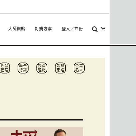
大師觀點
訂購方案
登入／註冊
經營
廣告
投資
趨勢
企業
管理
行銷
理財
網路
名人