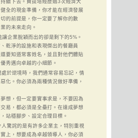
持續下去。費提塔經歷過3次經濟大
持健全的現金準備，你才能在經濟發展
一切的前提是，你一定要了解你的數
企業的未來走向。
能讓企業脫穎而出的卻是剩下的5%。
物、乾淨的設施和表現傑出的餐廳員
能還要知道常客姓名，並且對他們體貼
從優秀邁向卓越的小細節。
們處於逆境時，我們通常容易忘記，情
再惡化。你必須為兩種情況做好準備，
大夢想，但一定要實事求是，不要因為
筆交易，都必須是全壘打。在達成夢想
會，站穩腳步、設定合理目標。
令人驚詫的是有許多企業主，特別重視
事實上，想要成為卓越領導人，你必須