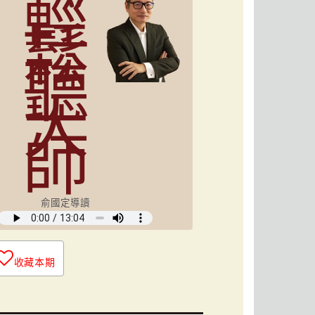
輕
鬆
聽
大
師
俞國定導讀
收藏本期