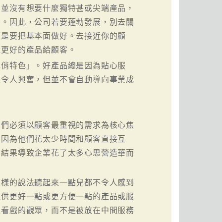
客並沒有想要什麼獨特甚或尖端產品，
品。因此，公司若要蓬勃發展，別去關
而是要把基本面做好。去接近你的顧
還更好的產品給顧客。
花俏特色」。好產品總是因為貼心服
至令人興奮，但並不會自動導向事業成
它們必須以顧客最重視的需求為核心焦
，因為他們花太少時間和顧客直接互
。結果導致企業花了太多心思營造華而
這樣的說法聽起來一點兒都不令人感到
提供更好一點或更方便一點的產品或服
邊看戲的觀眾，而不是被放在中間服務