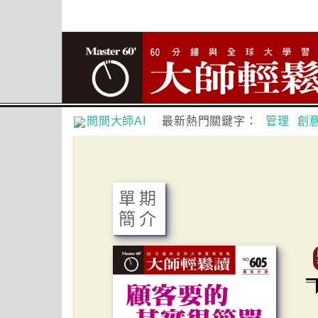
問問大師AI
最新熱門關鍵字：
管理
創
單期
簡介