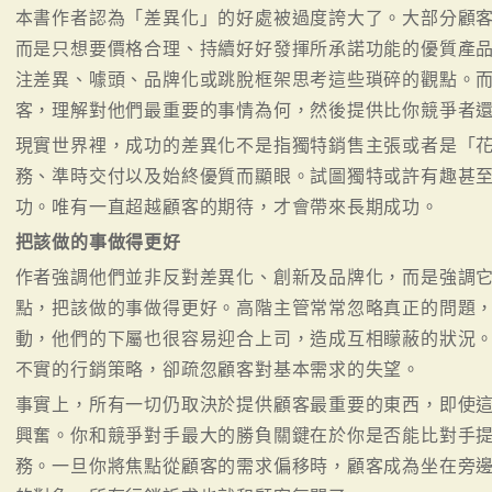
本書作者認為「差異化」的好處被過度誇大了。大部分顧
而是只想要價格合理、持續好好發揮所承諾功能的優質產
注差異、噱頭、品牌化或跳脫框架思考這些瑣碎的觀點。
客，理解對他們最重要的事情為何，然後提供比你競爭者
現實世界裡，成功的差異化不是指獨特銷售主張或者是「
務、準時交付以及始終優質而顯眼。試圖獨特或許有趣甚
功。唯有一直超越顧客的期待，才會帶來長期成功。
把該做的事做得更好
作者強調他們並非反對差異化、創新及品牌化，而是強調
點，把該做的事做得更好。高階主管常常忽略真正的問題
動，他們的下屬也很容易迎合上司，造成互相矇蔽的狀況
不實的行銷策略，卻疏忽顧客對基本需求的失望。
事實上，所有一切仍取決於提供顧客最重要的東西，即使
興奮。你和競爭對手最大的勝負關鍵在於你是否能比對手
務。一旦你將焦點從顧客的需求偏移時，顧客成為坐在旁