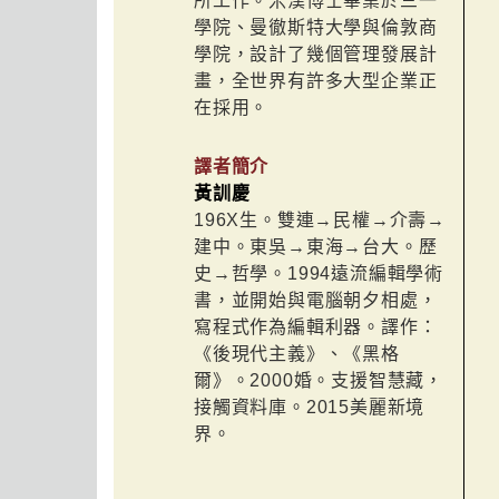
所工作。米漢博士畢業於三一
學院、曼徹斯特大學與倫敦商
學院，設計了幾個管理發展計
畫，全世界有許多大型企業正
在採用。
譯者簡介
黃訓慶
196X生。雙連→民權→介壽→
建中。東吳→東海→台大。歷
史→哲學。1994遠流編輯學術
書，並開始與電腦朝夕相處，
寫程式作為編輯利器。譯作：
《後現代主義》、《黑格
爾》。2000婚。支援智慧藏，
接觸資料庫。2015美麗新境
界。