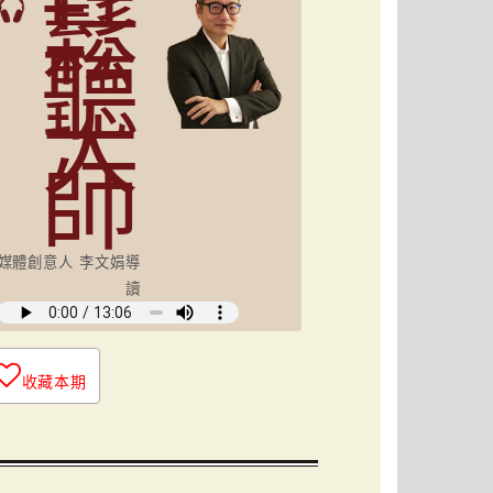
鬆
聽
大
師
媒體創意人 李文娟導
讀
收藏本期