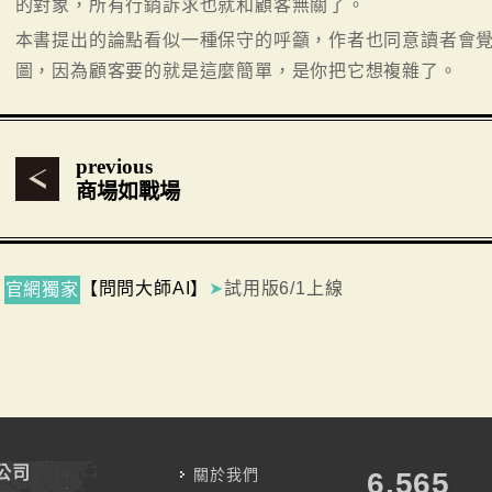
的對象，所有行銷訴求也就和顧客無關了。
本書提出的論點看似一種保守的呼籲，作者也同意讀者會
圖，因為顧客要的就是這麼簡單，是你把它想複雜了。
previous
商場如戰場
【問問大師AI】
➤
試用版6/1上線
官網獨家
公司
關於我們
7,787