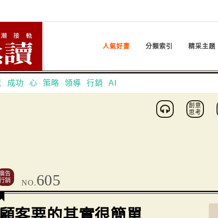
人氣好書
分類索引
精采主題
意
成功
心
策略
領導
行銷
AI
創意
思考
廣告
605
行銷
NO.
顧客要的其實很簡單