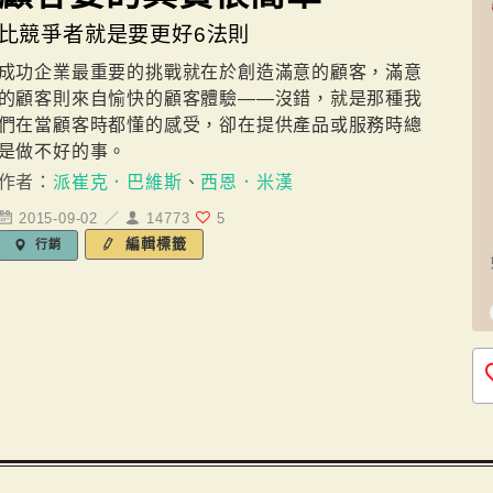
比競爭者就是要更好6法則
成功企業最重要的挑戰就在於創造滿意的顧客，滿意
的顧客則來自愉快的顧客體驗——沒錯，就是那種我
們在當顧客時都懂的感受，卻在提供產品或服務時總
是做不好的事。
作者：
派崔克．巴維斯
、
西恩．米漢
2015-09-02 ／
14773
5
編輯標籤
行銷