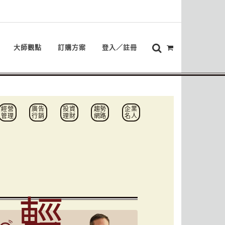
大師觀點
訂購方案
登入／註冊
經營
廣告
投資
趨勢
企業
管理
行銷
理財
網路
名人
輕