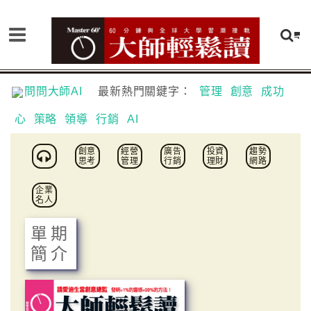
問問大師AI
最新熱門關鍵字：
管理
創意
成功
心
策略
領導
行銷
AI
創意
經營
廣告
投資
趨勢
思考
管理
行銷
理財
網路
企業
名人
單期
簡介