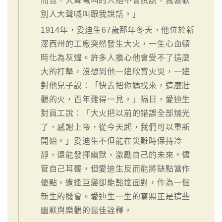
而且，大聲喊叫的人絕不會說謊，我喜歡
別人大聲喊叫跟我說話。」
1914年，愛迪生67歲那年冬天，他位於新
澤西州的工廠突然發生大火，一生心血頓
時化為灰燼。許多人擔心他會受不了這麼
大的打擊，沒想到他一邊欣賞火災，一邊
對他兒子說：「快去把你媽找來，這麼壯
觀的火，百年難得一見。」隔日，愛迪生
對員工說：「大火把以前的錯誤全部燒光
了，感謝上帝，從今天起，我們可以重新
開始。」愛迪生不但能在災難時保持冷
靜，還能發揮幽默、激勵自己的未來。儘
管自己耳聾，但愛迪生反而能將缺點當作
優點，遭逢巨變卻能豁達面對，作為一個
新生的機會。愛迪生一生的寫照正是這些
幽默與樂觀的最佳詮釋。