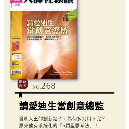
創意
268
思考
NO.
請愛迪生當創意總監
發明大王的創新點子，為何多到用不完？
原來他有系統化的「5顆星思考法」！