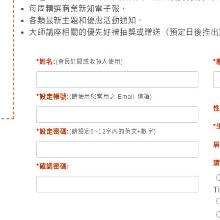
每周精選商業新知電子報．
各類最新主題和優惠活動通知．
大師講座相關的優先好禮抽獎或贈送（預定日後推出
*姓名:
*
(會員訂閱或收貨人使用)
*設定帳號:
(請使用您常用之 Email 信箱)
性
*
*設定密碼:
(請設定6~12字內的英文+數字)
居
請
*確認密碼:
T