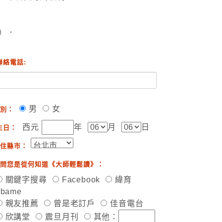
）．
聯絡電話:
男
女
別：
西元
年
月
日
生日：
住縣市：
問您是從何知道《大師輕鬆讀》：
關鍵字搜尋
Facebook
緯育
ibame
親友推薦
曾是老訂戶
佳音電台
欣講堂
震旦月刊
其他：