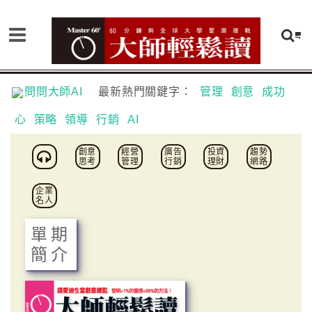
問問大師AI
最新熱門關鍵字：
管理
創意
成功
心
策略
領導
行銷
AI
創意
經營
廣告
投資
趨勢
思考
管理
行銷
理財
網路
企業
名人
單期
簡介