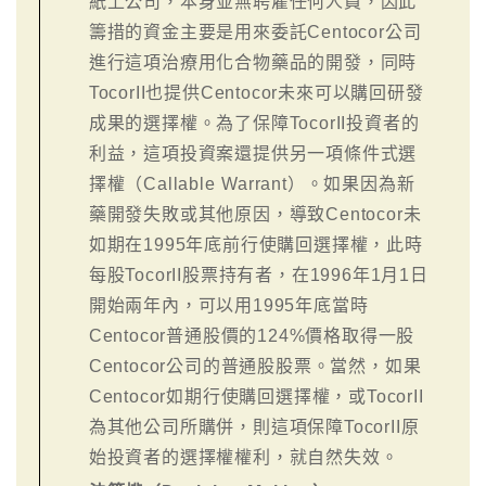
紙上公司，本身並無聘雇任何人員，因此
籌措的資金主要是用來委託Centocor公司
進行這項治療用化合物藥品的開發，同時
TocorII也提供Centocor未來可以購回研發
成果的選擇權。為了保障TocorII投資者的
利益，這項投資案還提供另一項條件式選
擇權（Callable Warrant）。如果因為新
藥開發失敗或其他原因，導致Centocor未
如期在1995年底前行使購回選擇權，此時
每股TocorII股票持有者，在1996年1月1日
開始兩年內，可以用1995年底當時
Centocor普通股價的124%價格取得一股
Centocor公司的普通股股票。當然，如果
Centocor如期行使購回選擇權，或TocorII
為其他公司所購併，則這項保障TocorII原
始投資者的選擇權權利，就自然失效。