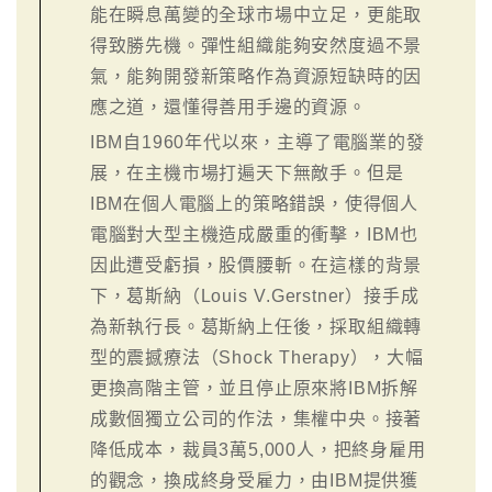
能在瞬息萬變的全球市場中立足，更能取
得致勝先機。彈性組織能夠安然度過不景
氣，能夠開發新策略作為資源短缺時的因
應之道，還懂得善用手邊的資源。
IBM自1960年代以來，主導了電腦業的發
展，在主機市場打遍天下無敵手。但是
IBM在個人電腦上的策略錯誤，使得個人
電腦對大型主機造成嚴重的衝擊，IBM也
因此遭受虧損，股價腰斬。在這樣的背景
下，葛斯納（Louis V.Gerstner）接手成
為新執行長。葛斯納上任後，採取組織轉
型的震撼療法（Shock Therapy），大幅
更換高階主管，並且停止原來將IBM拆解
成數個獨立公司的作法，集權中央。接著
降低成本，裁員3萬5,000人，把終身雇用
的觀念，換成終身受雇力，由IBM提供獲