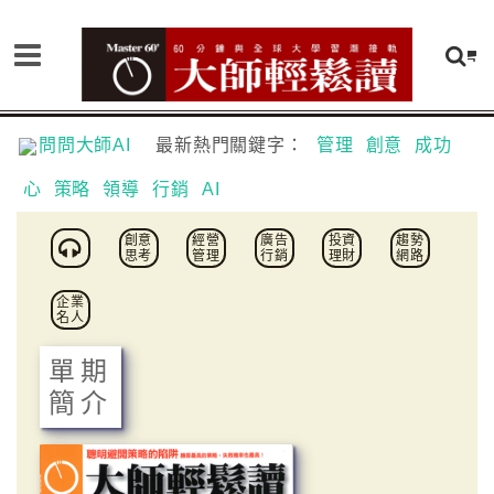
問問大師AI
最新熱門關鍵字：
管理
創意
成功
心
策略
領導
行銷
AI
創意
經營
廣告
投資
趨勢
思考
管理
行銷
理財
網路
企業
名人
單期
簡介