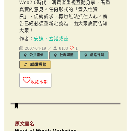
Web2.0時代，消費者重視互動分享，看重
真實的意見。任何形式的「置入性資
訊」、促銷訴求，再也無法抓住人心。廣
告已經必須重新定義為，由大眾廣而告知
大眾！
作者：
安迪．塞諾威茲
2007-04-19 ／
8180
1
公共關係
社群媒體
網路行銷
編輯標籤
收藏本期
原文書名
Word of Mouth Marketing