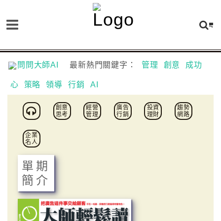
問問大師AI
最新熱門關鍵字：
管理
創意
成功
心
策略
領導
行銷
AI
創意
經營
廣告
投資
趨勢
思考
管理
行銷
理財
網路
企業
名人
單期
簡介