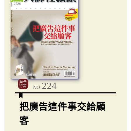
廣告
224
行銷
NO.
把廣告這件事交給顧
客