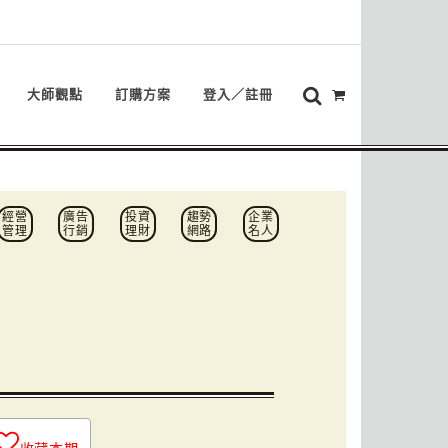
大師觀點
訂購方案
登入／註冊
經營
廣告
投資
趨勢
企業
管理
行銷
理財
網路
名人