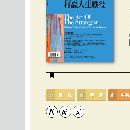
目 錄
導 讀
中英