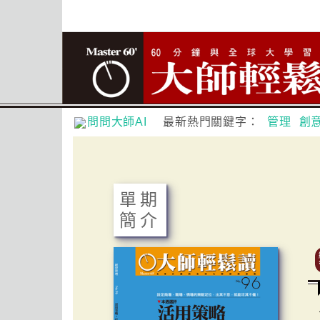
問問大師AI
最新熱門關鍵字：
管理
創
單期
簡介