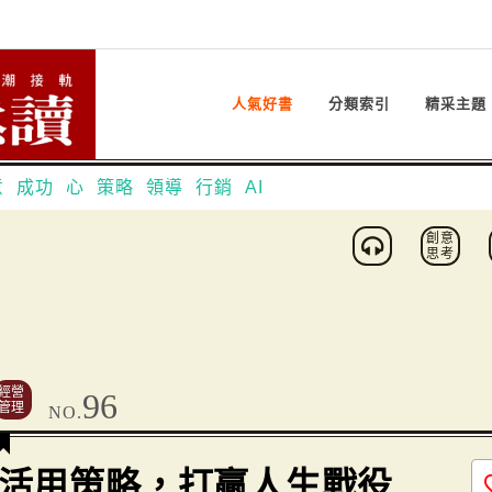
人氣好書
分類索引
精采主題
意
成功
心
策略
領導
行銷
AI
創意
思考
經營
96
管理
NO.
活用策略，打贏人生戰役