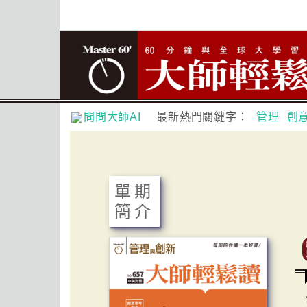
問問大師AI
最新熱門關鍵字：
管理
創
單期
簡介