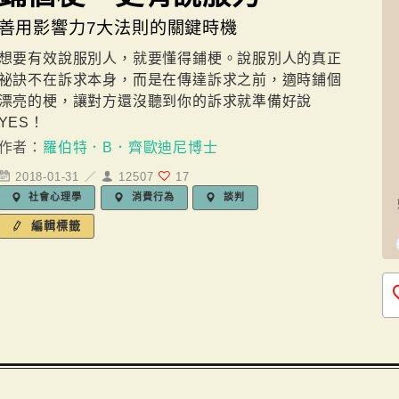
善用影響力7大法則的關鍵時機
想要有效說服別人，就要懂得鋪梗。說服別人的真正
祕訣不在訴求本身，而是在傳達訴求之前，適時鋪個
漂亮的梗，讓對方還沒聽到你的訴求就準備好說
YES！
作者：
羅伯特．B．齊歐迪尼博士
2018-01-31 ／
12507
17
社會心理學
消費行為
談判
編輯標籤