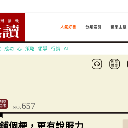
人氣好書
分類索引
精采主題
意
成功
心
策略
領導
行銷
AI
創意
思考
創意
657
思考
NO.
鋪個梗，更有說服力