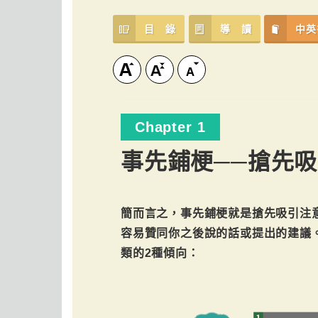
目 錄
導 讀
中英
Chapter 1
事先鋪梗──搶先
簡而言之，事先鋪梗就是搶先吸引注
容易贊同你之後說的話或提出的建議
類的2種傾向：