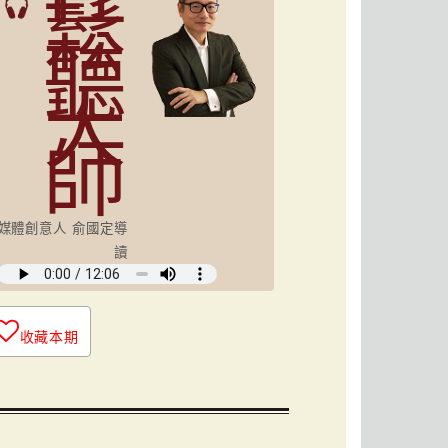
鬆
聽
大
師
媒體創意人 俞國定導
讀
收藏本期