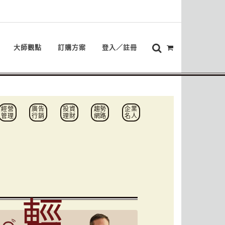
大師觀點
訂購方案
登入／註冊
經營
廣告
投資
趨勢
企業
管理
行銷
理財
網路
名人
輕