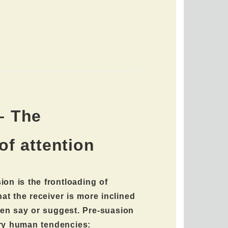
– The
of attention
on is the frontloading of
hat the receiver is more inclined
hen say or suggest. Pre-suasion
ry human tendencies: