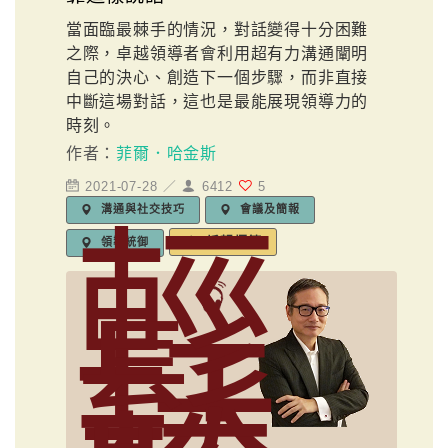
當面臨最棘手的情況，對話變得十分困難
之際，卓越領導者會利用超有力溝通闡明
自己的決心、創造下一個步驟，而非直接
中斷這場對話，這也是最能展現領導力的
時刻。
作者：
菲爾．哈金斯
2021-07-28 ／
6412
5
溝通與社交技巧
會議及簡報
輕
編輯標籤
領導統御
鬆