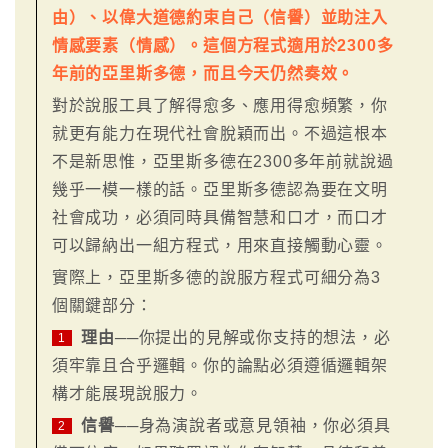
由）、以偉大道德約束自己（信譽）並助注入
情感要素（情感）。這個方程式適用於2300多
年前的亞里斯多德，而且今天仍然奏效。
對於說服工具了解得愈多、應用得愈頻繁，你
就更有能力在現代社會脫穎而出。不過這根本
不是新思惟，亞里斯多德在2300多年前就說過
幾乎一模一樣的話。亞里斯多德認為要在文明
社會成功，必須同時具備智慧和口才，而口才
可以歸納出一組方程式，用來直接觸動心靈。
實際上，亞里斯多德的說服方程式可細分為3
個關鍵部分：
理由
──你提出的見解或你支持的想法，必
1
須牢靠且合乎邏輯。你的論點必須遵循邏輯架
構才能展現說服力。
信譽
──身為演說者或意見領袖，你必須具
2