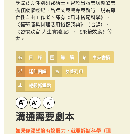
學婦女與性別研究碩士。曾於出版業與餐飲業
擔任版權經紀、品牌文案與專案執行，現為雜
食性自由工作者。譯有《風味搭配科學》、
《葡萄酒與料理活用搭配詞典》（合譯）、
《習慣致富 人生實踐版》、《飛輪效應》等
書。
目 錄
導 讀
中英書摘
延伸閱讀
友善列印
輕鬆抓重點
溝通需要劇本
如果你渴望擁有說服力，就要訴諸科學（理