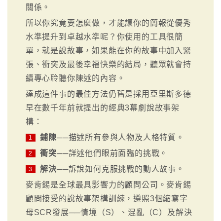
關係。
所以你究竟要怎麼做，才能讓你的簡報從優秀
水準提升到卓越水準呢？你使用的工具很簡
單，就是說故事，如果能在你的故事中加入緊
張、衝突及最後幸福快樂的結局，聽眾就會持
續專心聆聽你陳述的內容。
達成這件事的最佳方法仍舊是採用亞里斯多德
早在數千年前就提出的經典3幕劇說故事架
構：
鋪陳
──描述所有參與人物及人格特質。
1
衝突
──詳述他們眼前面臨的挑戰。
2
解決
──訴說如何克服挑戰的動人故事。
3
麥肯錫是全球最具影響力的顧問公司。麥肯錫
顧問接受的說故事架構訓練，遵照3個縮寫字
母SCR發展──情境（S）、混亂（C）及解決