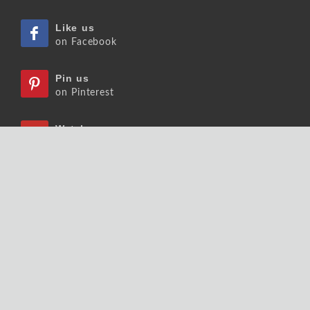
Like us
on Facebook
Pin us
on Pinterest
Watch us
on Youtube
Listen us
on Podcast
Follow us
on Slideshare