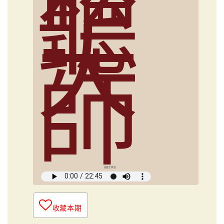
聽
大
師
俞國定導讀
收藏本期