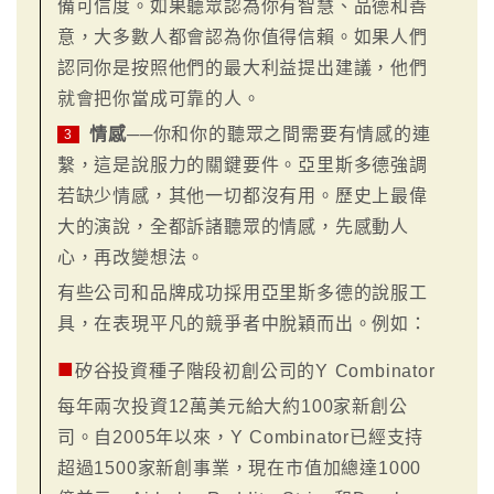
備可信度。如果聽眾認為你有智慧、品德和善
意，大多數人都會認為你值得信賴。如果人們
認同你是按照他們的最大利益提出建議，他們
就會把你當成可靠的人。
情感
──你和你的聽眾之間需要有情感的連
3
繫，這是說服力的關鍵要件。亞里斯多德強調
若缺少情感，其他一切都沒有用。歷史上最偉
大的演說，全都訴諸聽眾的情感，先感動人
心，再改變想法。
有些公司和品牌成功採用亞里斯多德的說服工
具，在表現平凡的競爭者中脫穎而出。例如：
■
矽谷投資種子階段初創公司的Y Combinator
每年兩次投資12萬美元給大約100家新創公
司。自2005年以來，Y Combinator已經支持
超過1500家新創事業，現在市值加總達1000