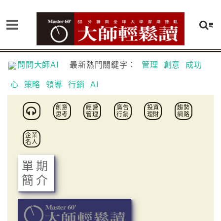
問問大師AI
最新熱門關鍵字：
管理
創意
成功
心
策略
領導
行銷
AI
創意
經營
廣告
投資
趨勢
思考
管理
行銷
理財
網路
企業
名人
單期
簡介