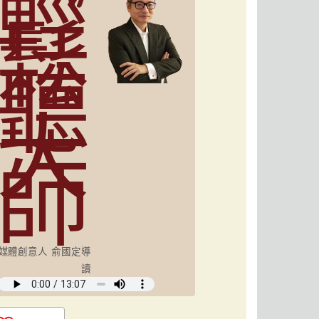
輕
鬆
聽
大
師
媒體創意人 俞國定導
讀