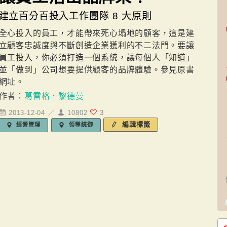
建立百分百投入工作團隊 8 大原則
全心投入的員工，才能帶來死心塌地的顧客，這是建
立顧客忠誠度與不斷創造企業獲利的不二法門。要讓
員工投入，你必須打造一個系統，讓每個人「知道」
並「做到」公司想要提供顧客的品牌體驗。參見原書
網址。
作者：
葛雷格．黎德曼
2013-12-04 ／
10802
3
編輯標籤
經營管理
領導統御