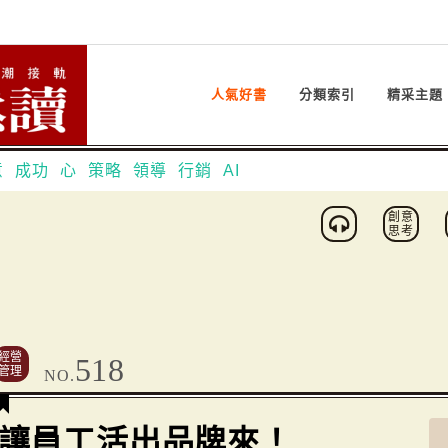
人氣好書
分類索引
精采主題
意
成功
心
策略
領導
行銷
AI
創意
思考
經營
518
管理
NO.
讓員工活出品牌來！