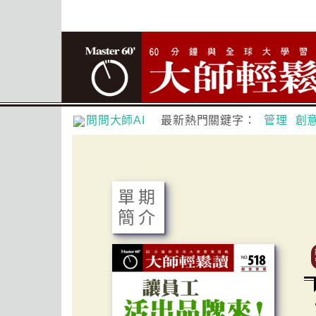
問問大師AI
最新熱門關鍵字：
管理
創
單期
簡介