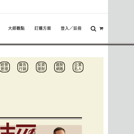
大師觀點
訂購方案
登入／註冊
經營
廣告
投資
趨勢
企業
管理
行銷
理財
網路
名人