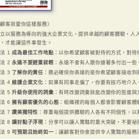
〈顧客就愛你這樣服務〉
建立以服務為導向的強大企業文化，提供卓越的顧客體驗，人
豔，才能讓這件事發生。
法 1
成為最佳工作地點
：以你希望顧客被對待的方式，對待
法 2
永遠不要避重就輕
：永遠不會有人跟你搶著多付出一些
法 3
了解你的責任
：務必確保你表達的是你希望顧客接收到
法 4
維護企業文化
：如果有同事走偏了，你要有技巧地介入
法 5
升級你使用的詞彙
：有時改變詞彙就能改變你的態度與
法 6
擁有顧客優先的心態
：組織裡的每個人都會影響顧客體
法 7
讚美獨特性
：尊重每個提供體驗的人各有不同個性，以
法 8
讓好點子浮現
：分享可以讓人驚豔的重大突破，不要祕
法 9
可預期且始終如一
：讓顧客對你會提供令人驚豔的服務