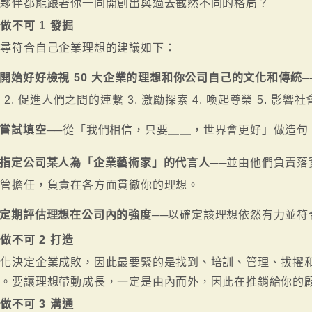
路夥伴都能跟著你一同開創出與過去截然不同的格局？
做不可 1 發掘
找尋符合自己企業理想的建議如下：
開始好好檢視 50 大企業的理想和你公司自己的文化和傳統
─
 2. 促進人們之間的連繫 3. 激勵探索 4. 喚起尊榮 5. 
嘗試填空
──從「我們相信，只要＿＿，世界會更好」做造句
指定公司某人為「企業藝術家」的代言人
──並由他們負責
主管擔任，負責在各方面貫徹你的理想。
定期評估理想在公司內的強度
──以確定該理想依然有力並符
做不可 2 打造
文化決定企業成敗，因此最要緊的是找到、培訓、管理、拔擢
伴。要讓理想帶動成長，一定是由內而外，因此在推銷給你的
做不可 3 溝通