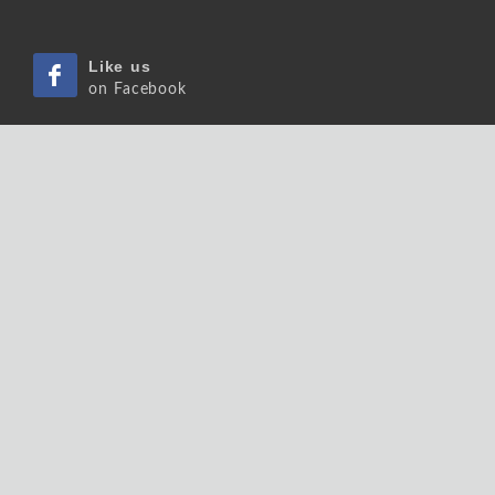
Like us
on Facebook
Pin us
on Pinterest
Watch us
on Youtube
Listen us
on Podcast
Follow us
on Slideshare