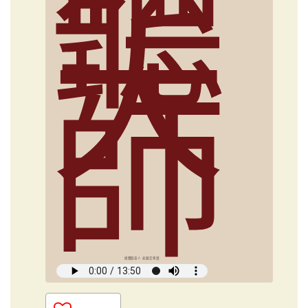
聽
大
師
媒體創意人 俞國定導讀