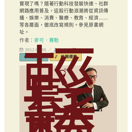
實現了嗎？隨著行動科技發展快速、社群
網路應用普及，這股行動浪潮將從資訊傳
播、娛樂、消費、醫療、教育、經濟……
等各層面，徹底改寫規則。參見原書網
址。
作者：
麥可．賽勒
輕
2012-09-05 ／
11511
3
編輯標籤
消費行為
鬆