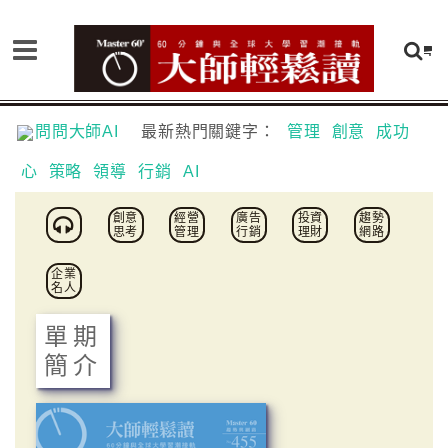
問問大師AI
最新熱門關鍵字：
管理
創意
成功
心
策略
領導
行銷
AI
創意
經營
廣告
投資
趨勢
思考
管理
行銷
理財
網路
企業
名人
單期
簡介