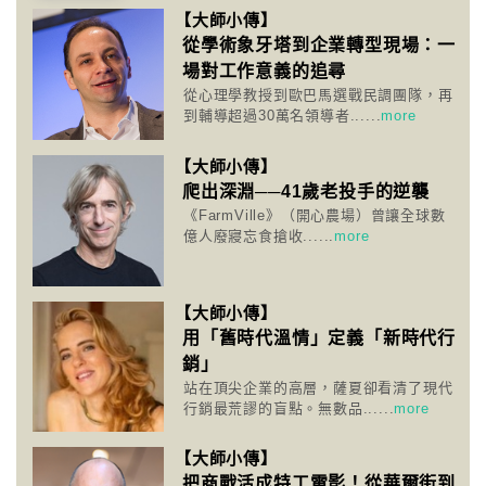
【大師小傳】
從學術象牙塔到企業轉型現場：一
場對工作意義的追尋
從心理學教授到歐巴馬選戰民調團隊，再
到輔導超過30萬名領導者......
more
【大師小傳】
爬出深淵──41歲老投手的逆襲
《FarmVille》（開心農場）曾讓全球數
億人廢寢忘食搶收......
more
【大師小傳】
用「舊時代溫情」定義「新時代行
銷」
站在頂尖企業的高層，薩夏卻看清了現代
行銷最荒謬的盲點。無數品......
more
【大師小傳】
把商戰活成特工電影！從華爾街到