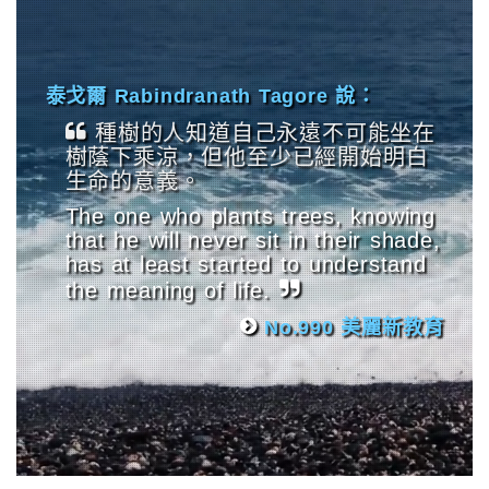
泰戈爾 Rabindranath Tagore 說：
種樹的人知道自己永遠不可能坐在
樹蔭下乘涼，但他至少已經開始明白
生命的意義。
The one who plants trees, knowing
that he will never sit in their shade,
has at least started to understand
the meaning of life.
No.990 美麗新教育