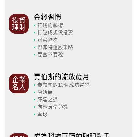
金錢習慣
投資
•
花錢的藝術
理財
•
打破成規做投資
•
財富階梯
•
巴菲特選股策略
•
要富不要稅
賈伯斯的流放歲月
企業
•
泰勒絲的10個成功哲學
名人
•
原始碼
•
輝達之道
•
向林肯學領導
•
雪球
成為科技巨頭的聰明對手