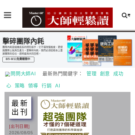
擊碎團隊內耗
團隊內耗是組織成長的隱形殺手，它不僅拖慢進度，更侵
蝕團隊士氣與生產力。要擊碎內耗，我們必須從根本上重
建團隊的信任、透明度與共同目標。
8/5~8/11免費贈閱中
問問大師AI
最新熱門關鍵字：
管理
創意
成功
心
策略
領導
行銷
AI
最新
出刊
[出刊日期]
2026/08/05