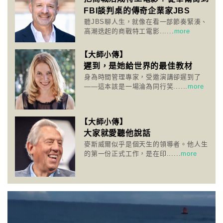
FBI談判桌的傳奇企業家JBS
聽JBS聊人生，就像在看一部節奏緊湊、
高潮迭起的商戰特工電影......
more
【大師小傳】
遲到，是她給世界的最佳教材
身為時間管理專家，受邀演講卻遲到了
——這本該是一場淪為同行笑......
more
【大師小傳】
大家就愛聽他說話
麥斯威爾似乎是個天生的領導者。他人生
的第一份正式工作，是在印......
more