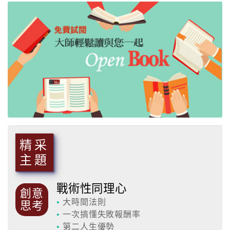
精采
主題
戰術性同理心
創意
•
大時間法則
思考
•
一次搞懂失敗報酬率
•
第二人生優勢