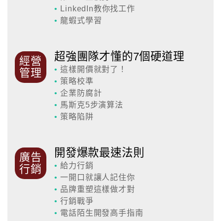
•
LinkedIn教你找工作
•
龍蝦式學習
超強團隊才懂的7個硬道理
經營
•
這樣開價就對了！
管理
•
策略校準
•
企業防腐計
•
馬斯克5步演算法
•
策略陷阱
開發爆款最速法則
廣告
•
給力行銷
行銷
•
一開口就讓人記住你
•
品牌重塑這樣做才對
•
行銷戰爭
•
電話陌生開發高手指南