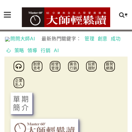
問問大師AI
最新熱門關鍵字：
管理
創意
成功
心
策略
領導
行銷
AI
創意
經營
廣告
投資
趨勢
思考
管理
行銷
理財
網路
企業
名人
單期
簡介