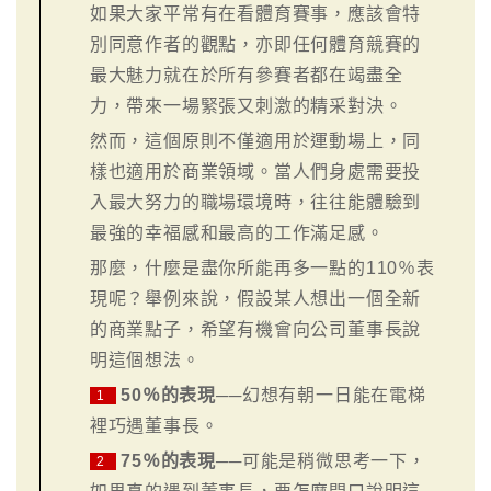
如果大家平常有在看體育賽事，應該會特
別同意作者的觀點，亦即任何體育競賽的
最大魅力就在於所有參賽者都在竭盡全
力，帶來一場緊張又刺激的精采對決。
然而，這個原則不僅適用於運動場上，同
樣也適用於商業領域。當人們身處需要投
入最大努力的職場環境時，往往能體驗到
最強的幸福感和最高的工作滿足感。
那麼，什麼是盡你所能再多一點的110％表
現呢？舉例來說，假設某人想出一個全新
的商業點子，希望有機會向公司董事長說
明這個想法。
50％的表現
──幻想有朝一日能在電梯
1
裡巧遇董事長。
75％的表現
──可能是稍微思考一下，
2