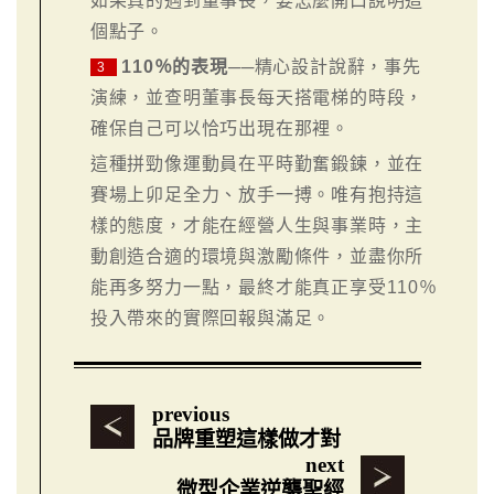
如果真的遇到董事長，要怎麼開口說明這
個點子。
110％的表現
──精心設計說辭，事先
3
演練，並查明董事長每天搭電梯的時段，
確保自己可以恰巧出現在那裡。
這種拼勁像運動員在平時勤奮鍛鍊，並在
賽場上卯足全力、放手一搏。唯有抱持這
樣的態度，才能在經營人生與事業時，主
動創造合適的環境與激勵條件，並盡你所
能再多努力一點，最終才能真正享受110％
投入帶來的實際回報與滿足。
previous
品牌重塑這樣做才對
next
微型企業逆襲聖經