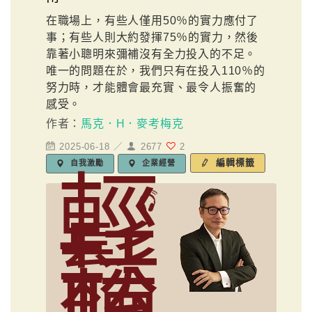
在職場上，有些人僅用50％的實力應付了
事；有些人則大約發揮75％的實力，然後
靠著小聰明來彌補沒有全力投入的不足。
唯一的問題在於，我們只有在投入110％的
努力時，才能體會最充實、最令人振奮的
感受。
作者：
馬克．H．麥考梅克
2025-06-18 ／
2677
2
編輯標籤
自我激勵
企業經營
輕
鬆