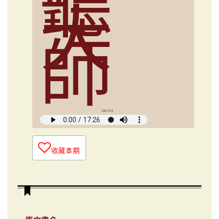
聽
大
師
俞國定導讀
收藏本期