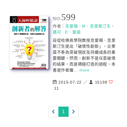
599
NO.
作者：
克雷頓．M．克里斯汀生
、
邁可．E．雷諾
自從哈佛商學院教授克雷頓．克里
斯汀生提出「破壞性創新」，企業
莫不奉為突破現狀及持續成長的重
要關鍵。然而，創新不是任意破壞
的結果，而是積極打造的過程，本
書是作者繼...
more
2015-07-22 ／
15198
11
(current)
1