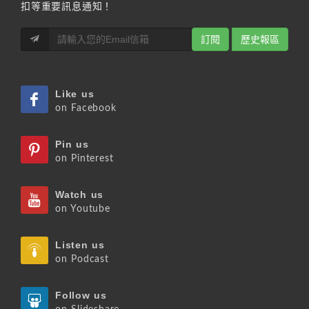
扣等重要訊息通知！
訂閱
歷史報區
Like us
on Facebook
Pin us
on Pinterest
Watch us
on Youtube
Listen us
on Podcast
Follow us