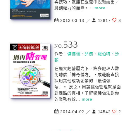
與技巧，就能在組織中脫穎而出，
爬到權力的巔峰。...
more
2013-03-13 ／
12817
3
533
NO.
作者：
傑佛瑞．菲佛
、
羅伯特．沙
頓
在龐大經營壓力下，許多經理人難
免聽信「神奇偏方」，或乾脆直接
採用其他成功企業的「最佳做
法」。 反之，用證據做管理就是面
對嚴酷的真相，了解哪種做法對你
的業務有效...
more
2014-04-02 ／
14542
2