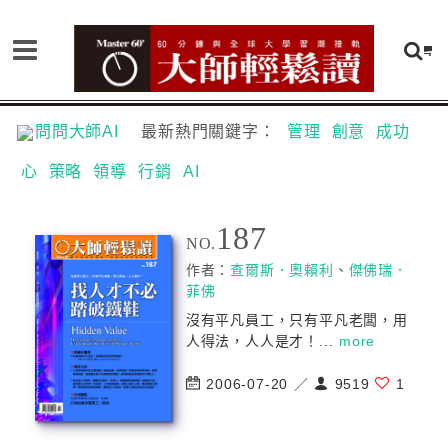
問問大師AI
最新熱門關鍵字：
管理
創意
成功
心
策略
領導
行銷
AI
187
NO.
作者：
查爾斯．奧賴利
、
傑佛瑞．
菲佛
沒有平凡員工，只有平凡老闆，用
人得法，人人是才！...
more
2006-07-20 ／
9519
1