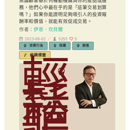
無論顧客基於何種動機購買你的產品或服
務，他們心中最在乎的是「這筆交易划算
嗎？」如果你能證明足夠吸引人的投資報
酬率和價值，就能有效促成交易。
作者：
伊恩．坎貝爾
2023-08-02 ／
5255
5
消費行為
採購
銷售
輕
編輯標籤
鬆
聽