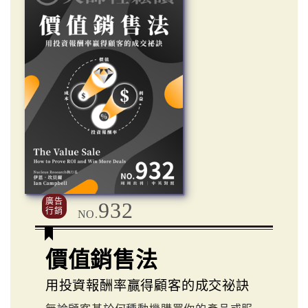
廣告
932
行銷
NO.
價值銷售法
用投資報酬率贏得顧客的成交祕訣