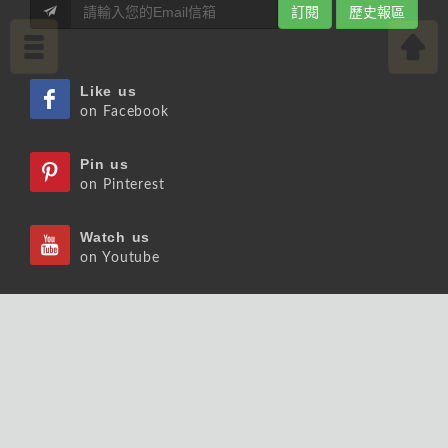
訂閱
歷史報區
Like us
on Facebook
Pin us
on Pinterest
Watch us
on Youtube
Listen us
on Podcast
Follow us
on Slideshare