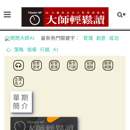
問問大師AI
最新熱門關鍵字：
管理
創意
成功
心
策略
領導
行銷
AI
創意
經營
廣告
投資
趨勢
思考
管理
行銷
理財
網路
企業
名人
單期
簡介