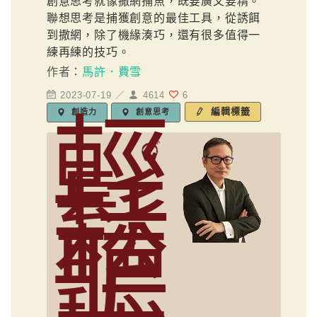
創意思考就像撒網捕魚，既要廣又要精。
聯想思考是捕獲創意的最佳工具，從誘餌
到撒網，除了機緣湊巧，還有很多值得一
練再練的技巧。
作者：
馬許．費雪
2023-07-19 ／
4614
6
輕
編輯標籤
創造力
創意思考
鬆
聽