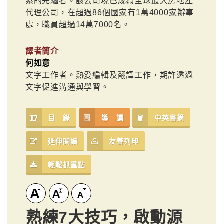
系的先驅者。該公司現已成為全球最大房地產
代理公司，在超過86個國家有1萬4000家辦事
處，職員超過14萬7000名。
譯者簡介
何如意
文字工作者。熱愛編輯及翻譯工作，期許透過
文字促進溝通與學習。
目 錄
導 讀
中英書摘
延伸閱讀
友善列印
輕鬆抓重點
熟練7大技巧，啟動源