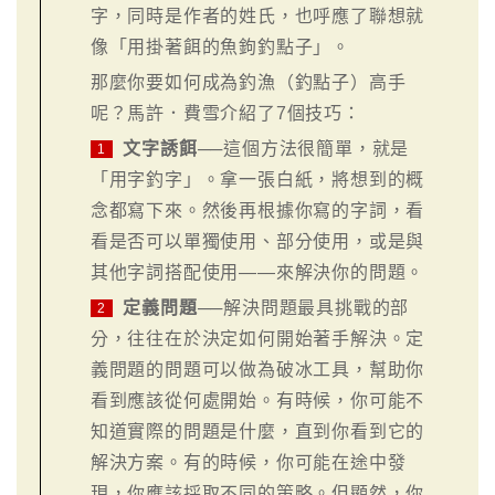
字，同時是作者的姓氏，也呼應了聯想就
像「用掛著餌的魚鉤釣點子」。
那麼你要如何成為釣漁（釣點子）高手
呢？馬許．費雪介紹了7個技巧：
文字誘餌
──這個方法很簡單，就是
1
「用字釣字」。拿一張白紙，將想到的概
念都寫下來。然後再根據你寫的字詞，看
看是否可以單獨使用、部分使用，或是與
其他字詞搭配使用——來解決你的問題。
定義問題
──解決問題最具挑戰的部
2
分，往往在於決定如何開始著手解決。定
義問題的問題可以做為破冰工具，幫助你
看到應該從何處開始。有時候，你可能不
知道實際的問題是什麼，直到你看到它的
解決方案。有的時候，你可能在途中發
現，你應該採取不同的策略。但顯然，你