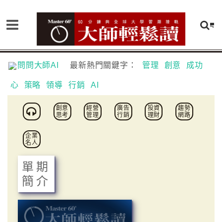
問問大師AI
最新熱門關鍵字：
管理
創意
成功
心
策略
領導
行銷
AI
創意
經營
廣告
投資
趨勢
思考
管理
行銷
理財
網路
企業
名人
單期
簡介