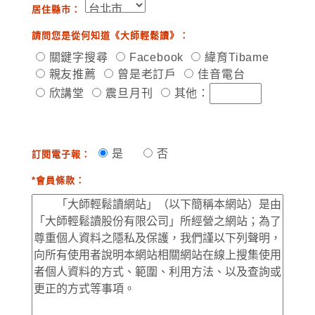
居住縣市：
請問您是從何知道《大師輕鬆讀》：
關鍵字搜尋
Facebook
緯育Tibame
親友推薦
曾是老訂戶
佳音電台
欣講堂
震旦月刊
其他：
是
否
訂閱電子報：
*會員條款：