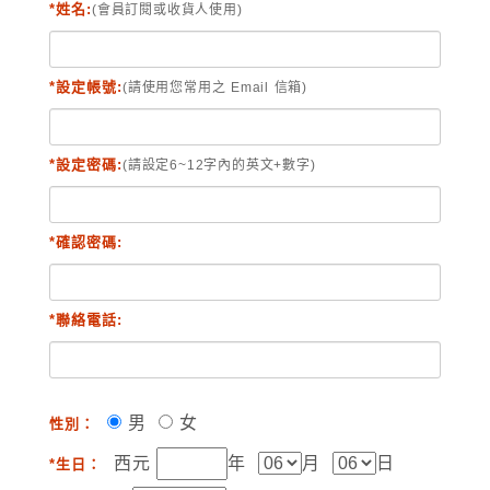
*姓名:
(會員訂閱或收貨人使用)
*設定帳號:
(請使用您常用之 Email 信箱)
*設定密碼:
(請設定6~12字內的英文+數字)
*確認密碼:
*聯絡電話:
男
女
性別：
西元
年
月
日
*生日：