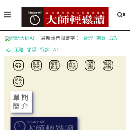
問問大師AI
最新熱門關鍵字：
管理
創意
成功
心
策略
領導
行銷
AI
創意
經營
廣告
投資
趨勢
思考
管理
行銷
理財
網路
企業
名人
單期
簡介