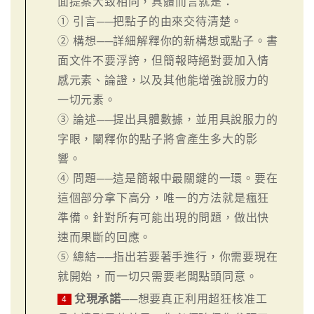
面提案大致相同，具體而言就是：
① 引言──把點子的由來交待清楚。
② 構想──詳細解釋你的新構想或點子。書
面文件不要浮誇，但簡報時絕對要加入情
感元素、論證，以及其他能增強說服力的
一切元素。
③ 論述──提出具體數據，並用具說服力的
字眼，闡釋你的點子將會產生多大的影
響。
④ 問題──這是簡報中最關鍵的一環。要在
這個部分拿下高分，唯一的方法就是瘋狂
準備。針對所有可能出現的問題，做出快
速而果斷的回應。
⑤ 總結──指出若要著手進行，你需要現在
就開始，而一切只需要老闆點頭同意。
兌現承諾
──想要真正利用超狂核准工
4