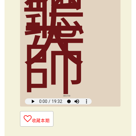
聽
大
師
俞國定導讀
收藏本期