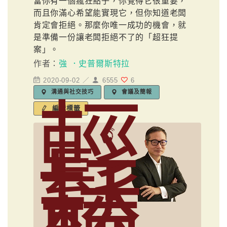
當你有一個瘋狂點子，你覺得它很重要，
而且你滿心希望能實現它，但你知道老闆
肯定會拒絕。那麼你唯一成功的機會，就
是準備一份讓老闆拒絕不了的「超狂提
案」。
作者：
強 ．史普爾斯特拉
2020-09-02 ／
6555
6
溝通與社交技巧
會議及簡報
輕
編輯標籤
鬆