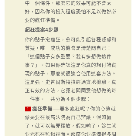
中一個條件，那麼它的效果可能不會太
好，因為你的投入程度恐怕不足以做好必
要的瘋狂準備。
超狂提案4步驟
你的點子愈瘋狂，愈可能引起各種疑慮和
質疑，唯一成功的機會是清楚問自己：
「這個點子有多重要？我有多想做這件
事？」。如果你確認這是你真的想付諸實
現的點子，那麼就很適合使用這套方法。
這是強．史普爾斯特拉經過實地檢驗，真
正有效的方法，它讓老闆同意他想做的每
一件事。一共分為４個步驟：
瘋狂準備
──要多瘋狂呢？你的心態就
1
像是要在最高法院為自己辯護，假如贏
了，就可以無罪釋放，假如輸了，餘生就
要老死在監獄裡面。那麼你要準備得多周