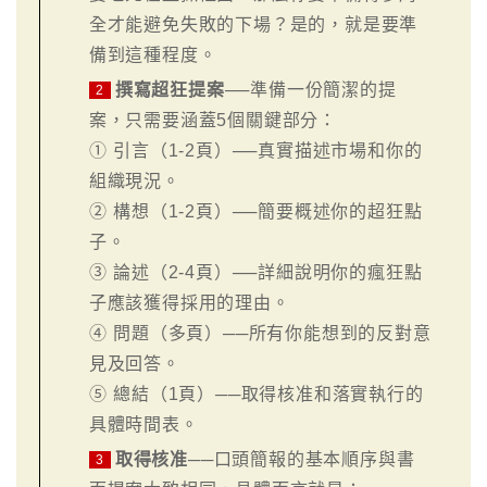
全才能避免失敗的下場？是的，就是要準
備到這種程度。
撰寫超狂提案
──準備一份簡潔的提
2
案，只需要涵蓋5個關鍵部分：
① 引言（1-2頁）──真實描述市場和你的
組織現況。
② 構想（1-2頁）──簡要概述你的超狂點
子。
③ 論述（2-4頁）──詳細說明你的瘋狂點
子應該獲得採用的理由。
④ 問題（多頁）──所有你能想到的反對意
見及回答。
⑤ 總結（1頁）──取得核准和落實執行的
具體時間表。
取得核准
──口頭簡報的基本順序與書
3