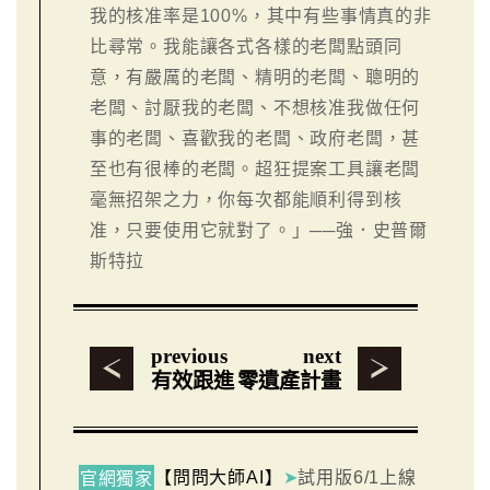
我的核准率是100%，其中有些事情真的非
比尋常。我能讓各式各樣的老闆點頭同
意，有嚴厲的老闆、精明的老闆、聰明的
老闆、討厭我的老闆、不想核准我做任何
事的老闆、喜歡我的老闆、政府老闆，甚
至也有很棒的老闆。超狂提案工具讓老闆
毫無招架之力，你每次都能順利得到核
准，只要使用它就對了。」──強．史普爾
斯特拉
previous
next
有效跟進
零遺產計畫
【問問大師AI】
➤
試用版6/1上線
官網獨家