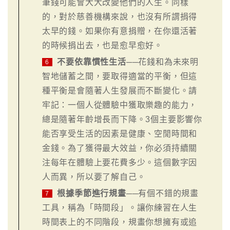
筆錢可能會大大改變他們的人生。同樣
的，對於慈善機構來說，也沒有所謂捐得
太早的錢。如果你有意捐贈，在你還活著
的時候捐出去，也是愈早愈好。
不要依靠慣性生活
──花錢和為未來明
6
智地儲蓄之間，要取得適當的平衡，但這
種平衡是會隨著人生發展而不斷變化。請
牢記：一個人從體驗中獲取樂趣的能力，
總是隨著年齡增長而下降。3個主要影響你
能否享受生活的因素是健康、空閒時間和
金錢。為了獲得最大效益，你必須持續關
注每年在體驗上要花費多少。這個數字因
人而異，所以要了解自己。
根據季節進行規畫
──有個不錯的規畫
7
工具，稱為「時間段」。讓你練習在人生
時間表上的不同階段，規畫你想擁有或追