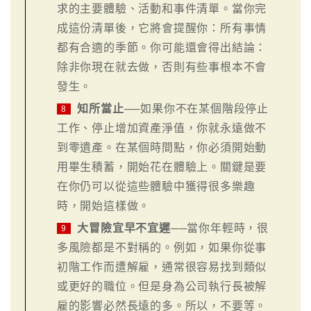
求的主要體驗、活動和事件清單。當你完
成這份清單後，它將會提醒你：所有事情
都有合適的季節。你可能還會得出結論：
除非你現在就去做，否則有些事根本不會
發生。
知所當止
──如果你不在某個階段停止
8
工作、停止增加資產淨值，你就永遠做不
到零遺產。在某個時間點，你必須開始動
用畢生積蓄，開始花在體驗上。關鍵是要
在你仍可以從這些體驗中獲得很多樂趣
時，開始這樣做。
大冒險宜早不宜遲
──當你年輕時，很
9
多風險都是不對稱的。例如，如果你從事
初階工作而遭解雇，通常很容易找到類似
或更好的職位。但是身為公司執行長被解
雇的影響必然長遠的多。所以，不要等。