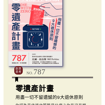
創意
787
思考
NO.
零遺產計畫
用盡一切不留遺憾的9大退休原則