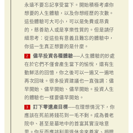
永遠不要忘記享受當下。開始積極考慮你
想要的人生體驗，以及你想經歷的次數。
這些體驗可大可小，可以是免費或昂貴
的，慈善助人或是享樂性質的。但是請仔
細思考：從這些有意義且難忘的體驗中，
你這一生真正想要的是什麼。
儘早投資各種體驗
──人生體驗的妙處
2
在於它們不僅會產生當下的愉悅，還有生
動鮮活的回憶，你之後可以一遍又一遍地
再次回味。很多投資建議也一直強調：儘
早開始、儘早開始、儘早開始。投資人生
的體驗也一樣要儘早開始。
訂下零遺產目標
──在理想情況下，你
3
應該在死前將錢花到一毛不剩。成為養老
院中、甚至是墓地中的首富其實沒啥意
思。你反而應該利用退休金來養家、捐贈