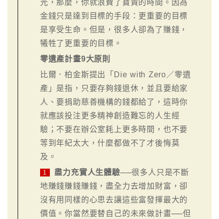
光，那麼，你就浪費了寶貴的時間。因為
金錢只是達到目標的手段：更重要的目標
是享受生命。但是，很多人卻為了賺錢，
犧牲了更重要的目標。
零遺產計畫9大原則
比爾．柏金斯提出「Die with Zero／零遺
產」是指，只要存夠錢退休，並且要給家
人、要捐助慈善機構的錢都給了，這時你
就應該投注更多精神創造難忘的人生經
驗；不要在辦公室耗上更多時間，也不要
等到年紀太大，什麼都做不了才後悔莫
及。
盡力充實人生體驗
──很多人只是不斷
1
地賺錢賺錢賺錢，盡全力去增加財富，卻
沒有用同樣的心思去讓這些富發揮最大的
價值。你當然要替自己的未來做計畫──但