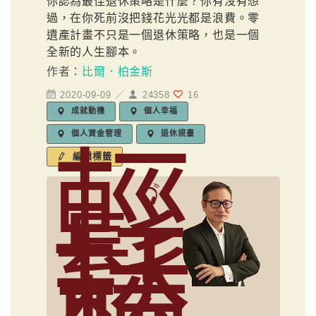
你認為最佳退休策略是什麼？你有沒有想
過，在你死前沒把錢花光光都是浪費。零
遺產計畫不只是一個退休策略，也是一個
全新的人生腳本。
作者：
比爾．柏金斯
2020-09-09 ／
24358
16
成就動機
個人幸福
個人資金管理
退休規畫
輕
編輯標籤
鬆