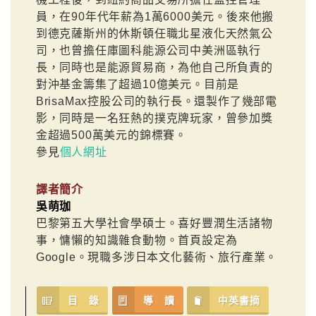
員，在90年代年薪為1萬6000美元。後來他搬
到德克薩斯州的休斯頓任職北星液化天然氣公
司，也曾擔任庫圖科能源公司中美洲區執行
長，同時也是能源貿易商，為他自己所負責的
對沖基金籌集了超過10億美元。目前是
BrisaMax控股公司的執行長。還製作了幾部電
影，同時是一名狂熱的撲克牌玩家，曾參加獎
金超過500萬美元的錦標賽。
參見
個人網址
譯者簡介
吳萌珈
巴黎第五大學社會學碩士。喜好豐潤生活諸物
事，慵懶的知識雜食動物。首頁設定為
Google。現職多涉日本文化藝術、旅行產業。
目 錄
導 讀
中英書摘