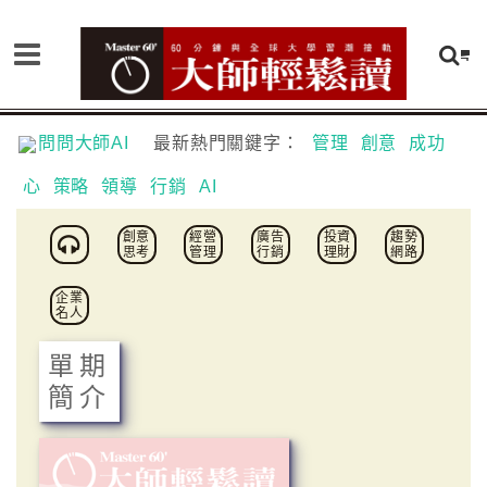
問問大師AI
最新熱門關鍵字：
管理
創意
成功
心
策略
領導
行銷
AI
創意
經營
廣告
投資
趨勢
思考
管理
行銷
理財
網路
企業
名人
單期
簡介