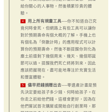
給你關心的人事物，然後積累珍貴的體
驗。
用上所有規畫工具
──你不知道自己究
4
竟何時會死，但網路上有些工具可以讓你
對於預期壽命有個大概的了解。手機上也
有個名為「倒數計時」的應用程式可以計
算你的預期壽命，然後不斷提醒你到化為
塵土前還剩下幾個周末、幾天、幾個耶誕
節可以過。提醒我們死亡終將到來，因此
應該把握現在，盡可能地專注於充實生活
和豐富體驗。
儘早把錢捐贈出去
──零遺產計畫是預
5
先決定要給孩子多少錢、何時給孩子。在
你走之前給他們錢，這樣會更好，因為在
他們嘗試首次購屋或開始自行創業時，那