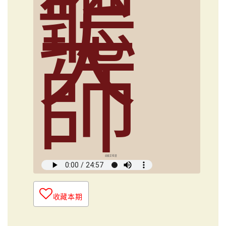
聽
大
師
俞國定導讀
收藏本期