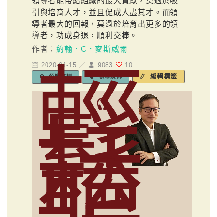
領導者能帶給組織的最大貢獻，莫過於吸
引與培育人才，並且促成人盡其才。而領
導者最大的回報，莫過於培育出更多的領
導者，功成身退，順利交棒。
作者：
約翰．C．麥斯威爾
輕
2020-04-15 ／
9083
10
編輯標籤
領導培訓
領導統御
鬆
聽