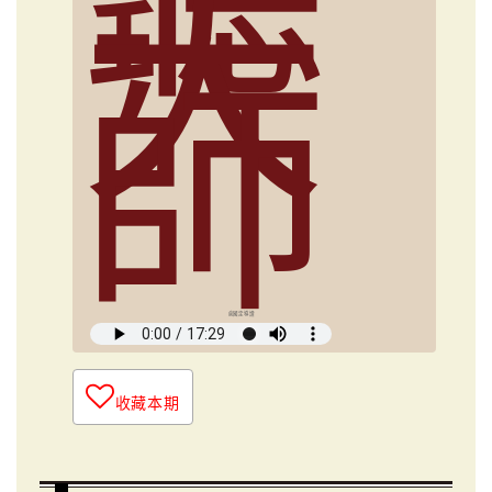
大
師
俞國定導讀
收藏本期