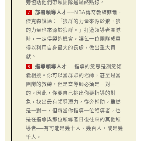
旁協助他們帶領團隊通過終點線。
部署領導人才
──NBA傳奇教練菲爾．
7
傑克森說過：「狼群的力量來源於狼，狼
的力量也來源於狼群。」打造領導者團隊
時，一定得製造機會，讓每一位團隊成員
得以利用自身最大的長處，做出重大貢
獻。
指導領導人才
──指導的意思是刻意傾
8
囊相授。你可以當群眾的老師，甚至是當
團隊的教練，但是當導師必須是一對一
的。因此，你要自己挑出你要指導的對
象，找出最有領導潛力，從旁輔助。雖然
是一對一，但每當你指導一位領導者，也
是在指導與那位領導者日後往來的其他領
導者──有可能是幾十人、幾百人，或是幾
千人。