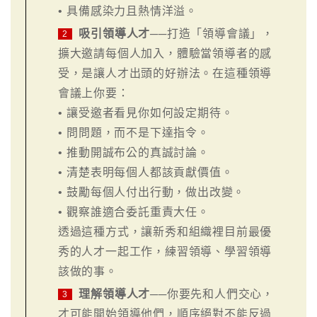
• 具備感染力且熱情洋溢。
吸引領導人才
──打造「領導會議」，
2
擴大邀請每個人加入，體驗當領導者的感
受，是讓人才出頭的好辦法。在這種領導
會議上你要：
• 讓受邀者看見你如何設定期待。
• 問問題，而不是下達指令。
• 推動開誠布公的真誠討論。
• 清楚表明每個人都該貢獻價值。
• 鼓勵每個人付出行動，做出改變。
• 觀察誰適合委託重責大任。
透過這種方式，讓新秀和組織裡目前最優
秀的人才一起工作，練習領導、學習領導
該做的事。
理解領導人才
──你要先和人們交心，
3
才可能開始領導他們，順序絕對不能反過