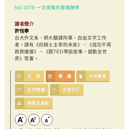
NO.1078 一次搞懂失敗報酬率
譯者簡介
許恬寧
台大外文系、師大翻譯所畢，自由文字工作
者。譯有《四騎士主宰的未來》、《成功不再
跌跌撞撞》、《跟TED學說故事，感動全世
界》等書。
目 錄
導 讀
中英書摘
延伸閱讀
友善列印
輕鬆抓重點