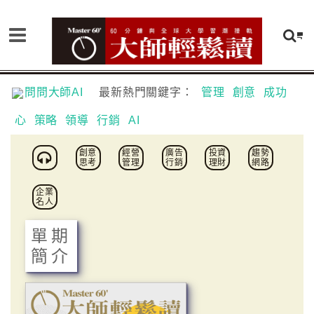
問問大師AI
最新熱門關鍵字：
管理
創意
成功
心
策略
領導
行銷
AI
創意
經營
廣告
投資
趨勢
思考
管理
行銷
理財
網路
企業
名人
單期
簡介