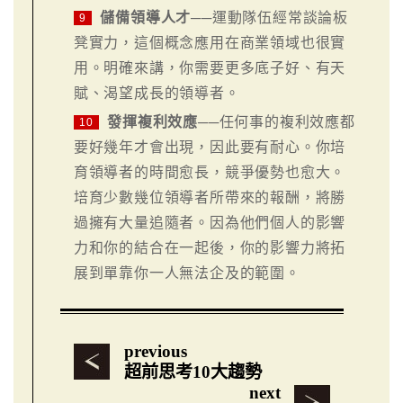
儲備領導人才
──運動隊伍經常談論板
9
凳實力，這個概念應用在商業領域也很實
用。明確來講，你需要更多底子好、有天
賦、渴望成長的領導者。
發揮複利效應
──任何事的複利效應都
10
要好幾年才會出現，因此要有耐心。你培
育領導者的時間愈長，競爭優勢也愈大。
培育少數幾位領導者所帶來的報酬，將勝
過擁有大量追隨者。因為他們個人的影響
力和你的結合在一起後，你的影響力將拓
展到單靠你一人無法企及的範圍。
previous
超前思考10大趨勢
next