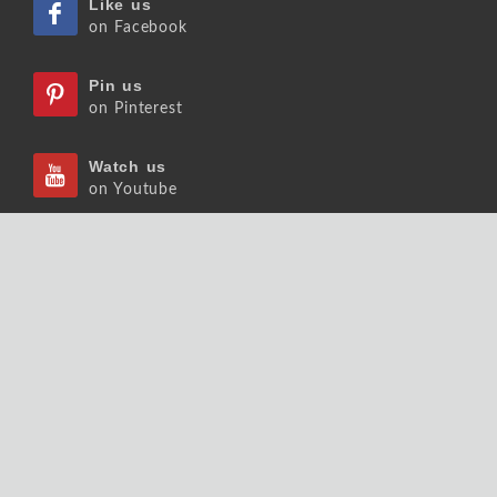
Like us
on Facebook
Pin us
on Pinterest
Watch us
on Youtube
Listen us
on Podcast
Follow us
on Slideshare