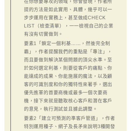
在你想要專攻的領域，你會發現，作者所
提的方法是如此實用、具體，幾乎可以一
步步運用在實務上，甚至做成CHECK
LIST（檢查清單），一一檢視自己的企業
有沒有切實做到。
要素1「鎖定一個利基……，然後完全制
霸」，作者提醒我們的重點是「專注」，
而且要做到解決某個問題的頂尖水準。至
於如何選定利基，則要從客戶的痛點、你
能達成的成果、你能施展的魔法，以及顧
客的可識別度和你的獨特性來著手，選出
優先進軍的首要商機或最多一個次要商
機，接下來就是聽取核心客戶和潛在客戶
的意見，執行測試並且據此調整。
要素2「建立可預測的準客戶管道」，作者
特別運用種子、網子及長矛來說明3種開發