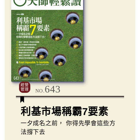
經營
643
管理
NO.
利基市場稱霸7要素
一夕成名之前， 你得先學會這些方
法撐下去