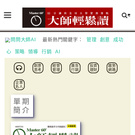
問問大師AI
最新熱門關鍵字：
管理
創意
成功
心
策略
領導
行銷
AI
創意
經營
廣告
投資
趨勢
思考
管理
行銷
理財
網路
企業
名人
單期
簡介