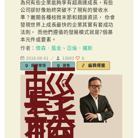
為何有些企業能夠享有超高速成長，有些
公司卻好像始終突破不了現有的營收水
準？撇開各種枝微末節和錯誤資訊， 你會
發現世界上成長最快的企業其實有套成功
法則， 而他們遵循的發展模式就是7個基
本元件或要素。
作者：
傑森．藍金
、
亞倫．羅斯
2016-08-01 ／
12683
6
輕
編輯標籤
經營管理
銷售
鬆