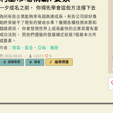
一夕成名之前， 你得先學會這些方法撐下去
為何有些企業能夠享有超高速成長，有些公司卻好像
始終突破不了現有的營收水準？撇開各種枝微末節和
錯誤資訊， 你會發現世界上成長最快的企業其實有套
成功法則， 而他們遵循的發展模式就是7個基本元件
或要素。
作者：
傑森．藍金
、
亞倫．羅斯
2016-08-01 ／
12671
6
編輯標籤
經營管理
銷售