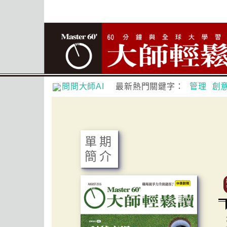
問問大師AI
最新熱門關鍵字：
管理
創
單期
簡介