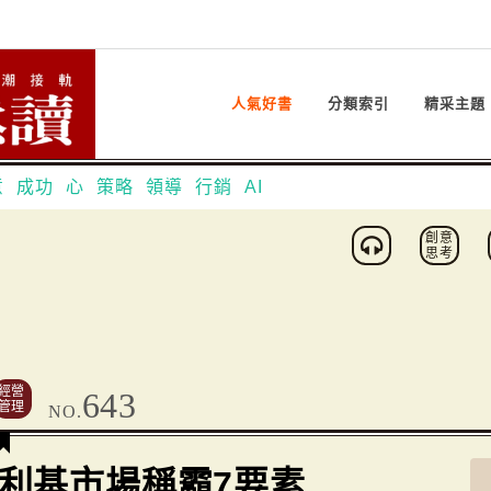
人氣好書
分類索引
精采主題
意
成功
心
策略
領導
行銷
AI
創意
思考
經營
643
管理
NO.
利基市場稱霸7要素