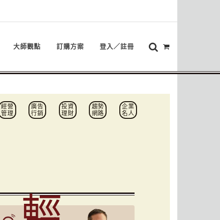
大師觀點
訂購方案
登入／註冊
經營
廣告
投資
趨勢
企業
管理
行銷
理財
網路
名人
輕