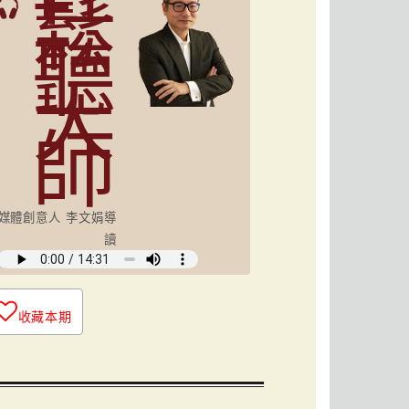
鬆
聽
大
師
媒體創意人 李文娟導
讀
收藏本期