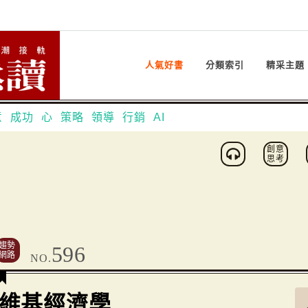
人氣好書
分類索引
精采主題
意
成功
心
策略
領導
行銷
AI
創意
思考
趨勢
596
網路
NO.
維基經濟學