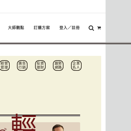
大師觀點
訂購方案
登入／註冊
經營
廣告
投資
趨勢
企業
管理
行銷
理財
網路
名人
輕