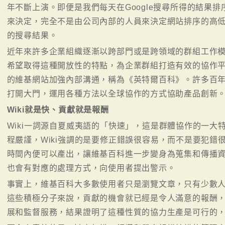
年不斷上演。即便是我們每天在Google搜尋所得的結果
來決定，完全不是由公司內部的人員來決定網站排序的高
的搜尋結果。
近年來許多企業組織逐漸以跨部門或是跨領域的群組工作
希望取得這種開放性的特點，為企業群組打造有效的協作平
的維基網站加強內部溝通，稱為《英特爾百科》。許多百年
打開大門，運用各種方法以全球協作的方式協助產品創新
Wiki就是快、貢獻就是報酬
Wiki一詞源自夏威夷語的「快速」，這是群體協作的一大
程嚴謹，Wiki強調的是要修正錯誤很容易，而不是要犯錯
時間內便可以產出，讓維基百科進一步變身為蒐集和傳播
也會有對應的處理方式，向使用者提出警示。
事實上，維基百科大多數使用者只是瀏覽文章，只有少數
這些積極分子來說，貢獻的機會就已經是令人滿意的報酬
展和監督服務，結果證明了這種性質的協力生產是可行的