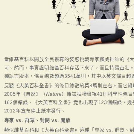
當維基百科以開放全民撰寫的姿態挑戰專家權威掛帥的《
可。然而，事實證明維基百科存活下來了，而且持續茁壯。截
種語言版本，條目總數超過3541萬則，其中以英文條目超過
反觀《大英百科全書》的條目總數約莫8萬則左右。而它賴
2005年《自然》（
Nature
）雜誌抽樣檢視41則科學性條
162個錯誤，《大英百科全書》竟也出現了123個錯誤，
2012年宣布停止紙本發行。
專家 vs. 群眾、封閉 vs. 開放
類似維基百科和《大英百科全書》這種「專家 vs. 群眾、封閉