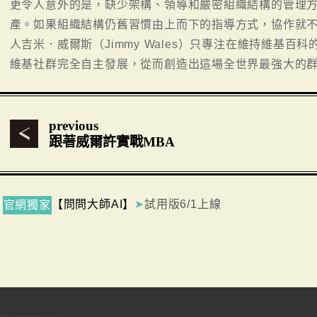
更令人意外的是，缺少架構、領導和嚴密組織結構的管理
產。如果組織結構仍舊習慣由上而下的指導方式，協作就
人吉米．威爾斯（Jimmy Wales）只專注在維持維基
維基社群完全自主發展，從而創造出這場全世界最強大的群
previous
跟著威爾許實戰MBA
【問問大師AI】
➤
試用版6/1上線
官網獨家