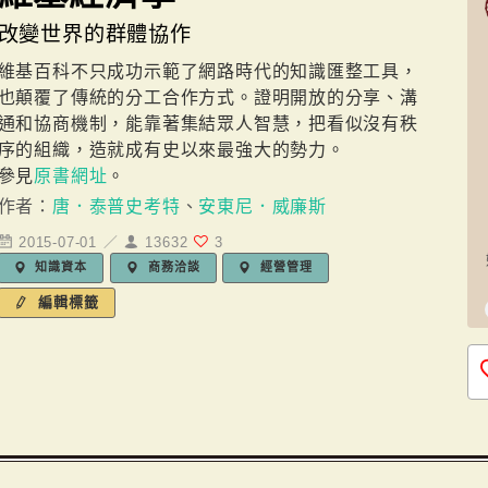
改變世界的群體協作
維基百科不只成功示範了網路時代的知識匯整工具，
也顛覆了傳統的分工合作方式。證明開放的分享、溝
通和協商機制，能靠著集結眾人智慧，把看似沒有秩
序的組織，造就成有史以來最強大的勢力。
參見
原書網址
。
作者：
唐．泰普史考特
、
安東尼．威廉斯
2015-07-01 ／
13632
3
知識資本
商務洽談
經營管理
編輯標籤