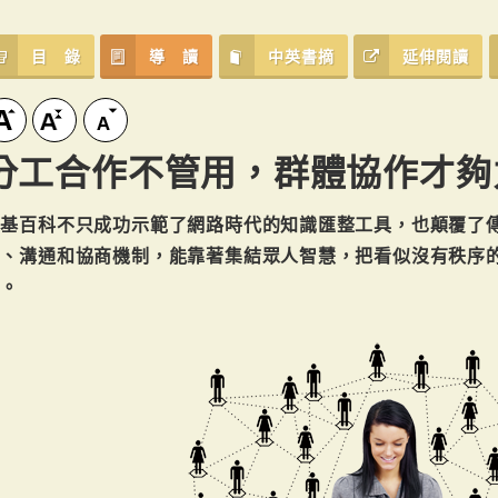
目 錄
導 讀
中英書摘
延伸閱讀
分工合作不管用，群體協作才夠
維基百科不只成功示範了網路時代的知識匯整工具，也顛覆了
享、溝通和協商機制，能靠著集結眾人智慧，把看似沒有秩序
力。