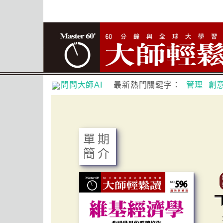
問問大師AI
最新熱門關鍵字：
管理
創
單期
簡介