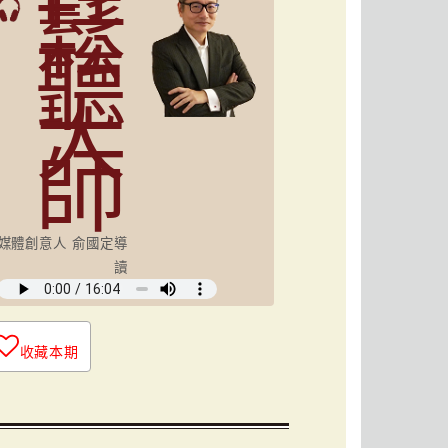
鬆
聽
大
師
媒體創意人 俞國定導
讀
收藏本期