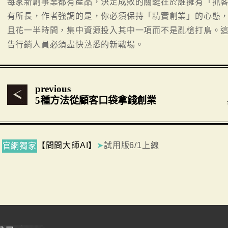
每家新創事業都有產品，決定成敗的關鍵在於誰擁有「抓客力
有所長，作者強調的是，你必須保持「精實創業」的心態
且花一半時間，集中資源投入其中一項而不是亂槍打鳥。
告行銷人員必須盡快熟悉的新戰場。
previous
5種方法從顧客口袋拿錢創業
【問問大師AI】
➤
試用版6/1上線
官網獨家