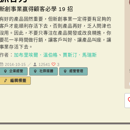
新創事業贏得顧客必學 19 招
有好的產品固然重要，但新創事業一定得要有足夠的
客戶才能順利存活下去，否則產品再好，乏人問津也
沒用。因此，不要只專注在產品開發或改良精進，你
要花一半時間做行銷，讓客戶叫好、讓產品叫座，讓
事業存活下去。
作者：
加布里埃爾．溫伯格
、
賈斯汀．馬瑞斯
2014-10-15 ／
12541
3
企業經營
社群媒體
經營管理
編輯標籤