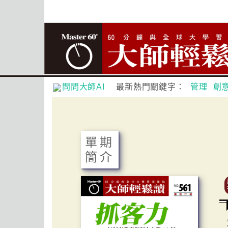
問問大師AI
最新熱門關鍵字：
管理
創
單期
簡介