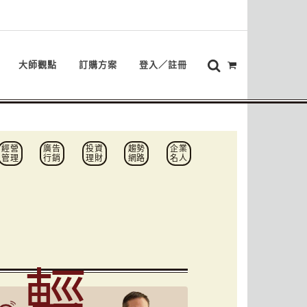
大師觀點
訂購方案
登入／註冊
經營
廣告
投資
趨勢
企業
管理
行銷
理財
網路
名人
輕