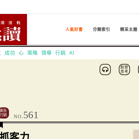
人氣好書
分類索引
精采主題
意
成功
心
策略
領導
行銷
AI
創意
思考
廣告
561
行銷
NO.
抓客力