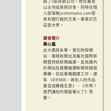
辦了2家新創公司。他在舊金
山主持成長研討會，同時在個
人部落格justinmares.com發
表有關行銷的文章。畢業於匹
茲堡大學。
譯者簡介
葉心嵐
台大農經系畢。曾任財經網
站、電視新聞台及報社國際新
聞暨財經新聞編譯，並為國內
外網站及媒體編譯新聞與撰寫
專欄。目前專職翻譯工作。譯
有 《REMIX，將別人的作品
重混成賺錢生意》、《天啊！
我們讓他的頭髮著火了》等
書。