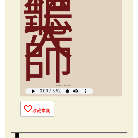
聽
大
師
媒體創意人 俞國定導讀
收藏本期