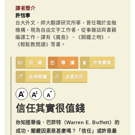
譯者簡介
許恬寧
台大外文、師大翻譯研究所畢，曾任職於金融
機構，現為自由文字工作者，從事雜誌與書籍
編譯工作，譯有《魔島》、《鋼鐵之吻》、
《輕鬆教閱讀》等書。
目 錄
導 讀
中英書摘
延伸閱讀
友善列印
信任其實很值錢
你知道華倫．巴菲特（Warren E. Buffett）的
成功，關鍵因素是甚麼嗎？「信任」或許是最