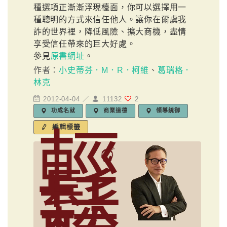
種選項正漸漸浮現檯面，你可以選擇用一
種聰明的方式來信任他人。讓你在爾虞我
詐的世界裡，降低風險、擴大商機，盡情
享受信任帶來的巨大好處。
參見
原書網址
。
作者：
小史蒂芬．M．R．柯維
、
葛瑞格．
林克
2012-04-04 ／
11132
2
功成名就
商業道德
領導統御
輕
編輯標籤
鬆