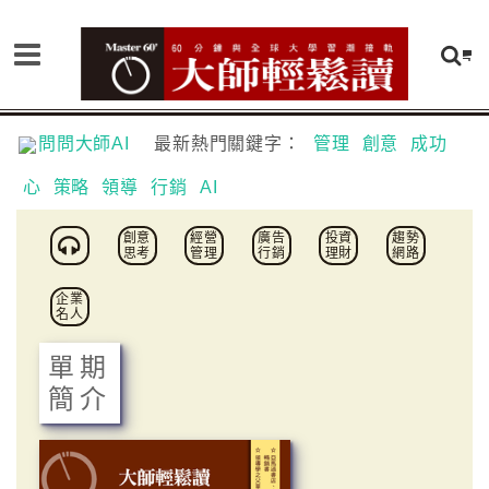
問問大師AI
最新熱門關鍵字：
管理
創意
成功
心
策略
領導
行銷
AI
創意
經營
廣告
投資
趨勢
思考
管理
行銷
理財
網路
企業
名人
單期
簡介