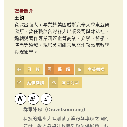
譯者簡介
王約
資深出版人，畢業於美國威斯康辛大學東亞研
究所，曾任職於台灣各大出版公司與雜誌社，
編輯與著作專業涵蓋企管商業、文學、哲學、
時尚等領域，現居美國維吉尼亞州攻讀宗教學
與現象學。
目 錄
導 讀
中英書摘
延伸閱讀
友善列印
群眾外包（Crowdsourcing）
科技的進步大幅削減了業餘與專家之間的
距離，從產品設計軟體到數位攝影機，各