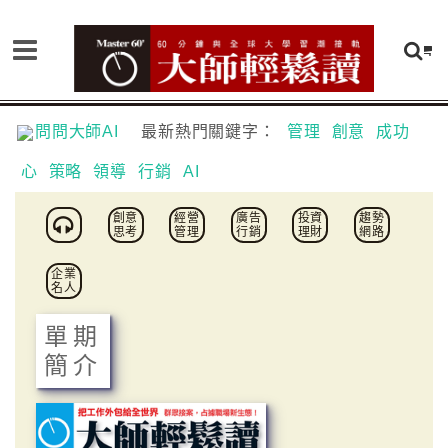
問問大師AI
最新熱門關鍵字：
管理
創意
成功
心
策略
領導
行銷
AI
創意
經營
廣告
投資
趨勢
思考
管理
行銷
理財
網路
企業
名人
單期
簡介