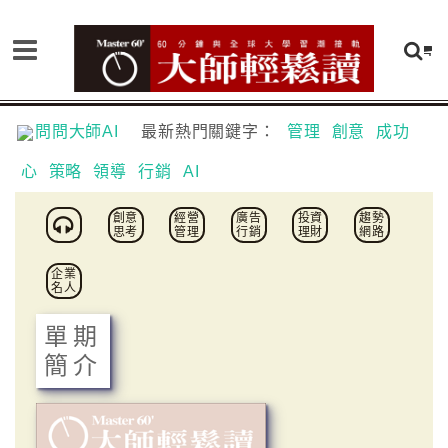
問問大師AI
最新熱門關鍵字：
管理
創意
成功
心
策略
領導
行銷
AI
創意
經營
廣告
投資
趨勢
思考
管理
行銷
理財
網路
企業
名人
單期
簡介