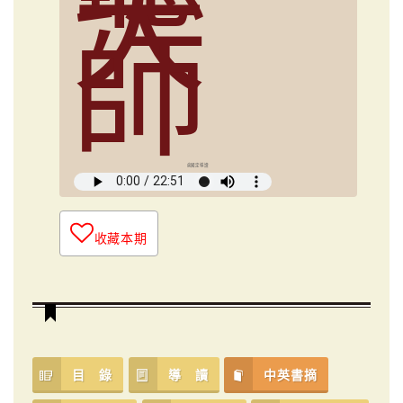
大
師
俞國定導讀
收藏本期
目 錄
導 讀
中英書摘