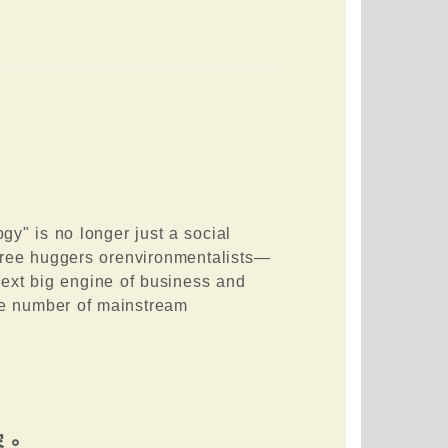
gy" is no longer just a social
ree huggers orenvironmentalists—
next big engine of business and
ge number of mainstream
容。