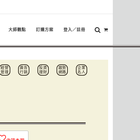
大師觀點
訂購方案
登入／註冊
經營
廣告
投資
趨勢
企業
管理
行銷
理財
網路
名人