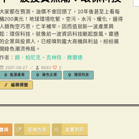
大家都在預測，油價不會回頭了，10年後甚至上看每
桶200美元！地球環境吃緊，空污、水污、暖化，逼得
人類掏空巧思，亡羊補牢，因而造就新一波產業興
起：環保科技，就像前一波資訊科技颳起旋風。靈通
的企業與投資人，已經嗅到龐大商機與利益，紛紛展
開綠色潮流佈局。
作者：
朗．柏尼克
、
克林特．魏爾德
2007-09-27 ／
8693
2
能源產業
綠色企業
環保科技
編輯標籤
書摘
在地方法
友善列印