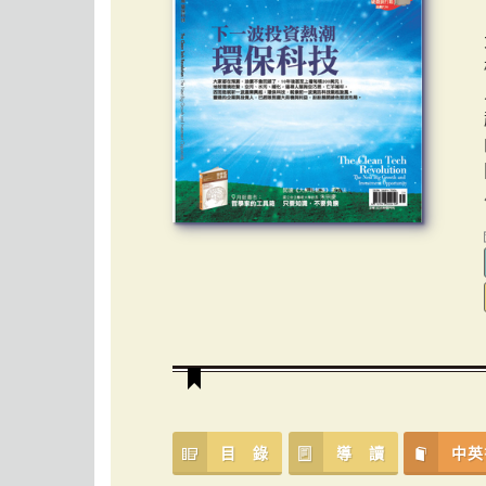
目 錄
導 讀
中英