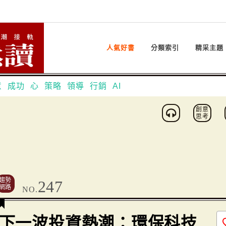
人氣好書
分類索引
精采主題
意
成功
心
策略
領導
行銷
AI
創意
思考
趨勢
247
網路
NO.
下一波投資熱潮：環保科技