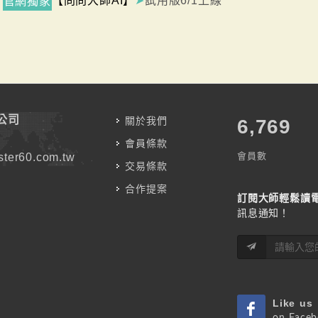
【問問大師AI】
➤
試用版6/1上線
官網獨家
公司
關於我們
7,787
會員條款
會員數
ter60.com.tw
交易條款
合作提案
訂閱大師輕鬆讀
訊息通知！
Like us
on Face