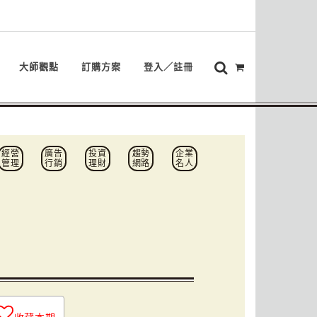
大師觀點
訂購方案
登入／註冊
經營
廣告
投資
趨勢
企業
管理
行銷
理財
網路
名人