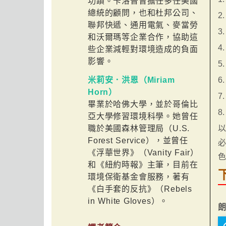
功蹟。卡洛普曾擔任多任美國
總統的顧問，也和杜邦公司、
2
聯邦快遞、通用電氣、麥當勞
3
和沃爾瑪等企業合作，協助這
4
些企業減輕對環境造成的負面
影響。
5
6
米莉安．洪恩（Miriam
Horn）
7
畢業於哈佛大學，並於哥倫比
8
亞大學修習環境科學。她曾任
以
職於美國森林管理局（U.S.
Forest Service），並曾任
必
《浮華世界》（Vanity Fair）
和《紐約時報》主筆，目前在
環境保衛基金會服務，著有
《白手套的反抗》（Rebels
in White Gloves）。
朗