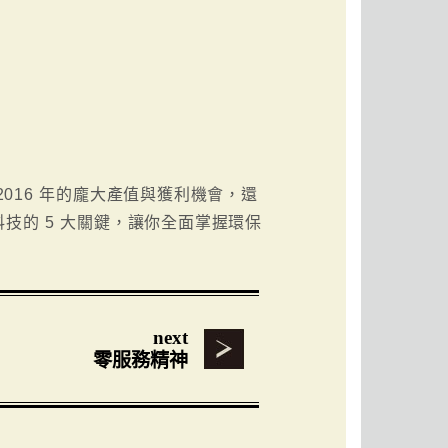
016 年的龐大產值與獲利機會，還
技的 5 大關鍵，讓你全面掌握環保
next
零服務精神