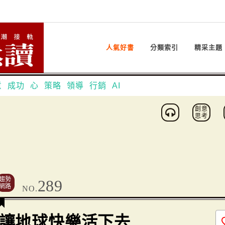
人氣好書
分類索引
精采主題
意
成功
心
策略
領導
行銷
AI
創意
思考
趨勢
289
網路
NO.
讓地球快樂活下去