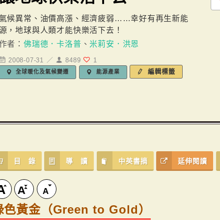
氣候異常、油價高漲、經濟疲弱……幸好有再生新能
源，地球與人類才能快樂活下去！
作者：
佛瑞德．卡洛普
、
米莉安．洪恩
2008-07-31 ／
8489
1
編輯標籤
全球暖化及氣候變遷
能源產業
目 錄
導 讀
中英書摘
延伸閱讀
綠色黃金（Green to Gold）